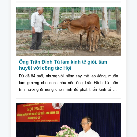
Ông Trần Đình Tú làm kinh tế giỏi, tâm
huyết với công tác Hội
Dù đã 84 tuổi, nhưng với niềm say mê lao động, muốn
làm gương cho con cháu nên ông Trần Đình Tú luôn
tìm hướng đi riêng cho mình để phát triển kinh tế gia
đình và lo cho con cái đầy đủ, thực hiện tốt phong trào
“Tuổi cao – Gương sáng”, được nhiều người mến
phục...