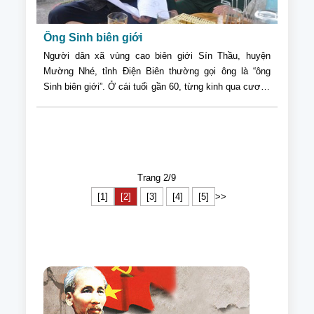
Ông Sinh biên giới
Người dân xã vùng cao biên giới Sín Thầu, huyện
Mường Nhé, tỉnh Điện Biên thường gọi ông là “ông
Sinh biên giới”. Ở cái tuổi gần 60, từng kinh qua cương
vị Bí thư Đảng ủy xã, đến tuổi nghỉ hưu vẫn được tín
nhiệm bầu làm Bí thư Chi bộ, Chủ tịch Hội NCT xã, đủ
thấy trong con người Hà Nhì Pờ Dần Sinh là kết tinh
của sự trải nghiệm, tâm huyết và tín nhiệm của Nhân
dân
Trang 2/9
[1]
[2]
[3]
[4]
[5]
>>