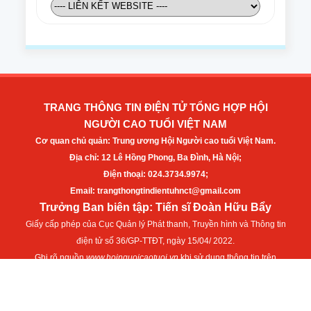
TRANG THÔNG TIN ĐIỆN TỬ TỔNG HỢP HỘI
NGƯỜI CAO TUỔI VIỆT NAM
Cơ quan chủ quản: Trung ương Hội Người cao tuổi Việt Nam.
Địa chỉ: 12 Lê Hồng Phong, Ba Đình, Hà Nội;
Điện thoại: 024.3734.9974;
Email: trangthongtindientuhnct@gmail.com
Trưởng Ban biên tập: Tiến sĩ Đoàn Hữu Bẩy
Giấy cấp phép của Cục Quản lý Phát thanh, Truyền hình và Thông tin
điện tử số 36/GP-TTĐT, ngày 15/04/ 2022.
Ghi rõ nguồn
www.hoinguoicaotuoi.vn
khi sử dụng thông tin trên
Website này
©2022 Bản quyền thuộc về HỘI NGƯỜI CAO TUỔI VIỆT NAM