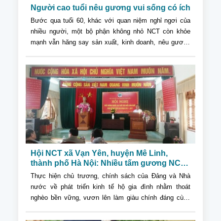
Người cao tuổi nêu gương vui sống có ích
Bước qua tuổi 60, khác với quan niệm nghỉ ngơi của
nhiều người, một bộ phận không nhỏ NCT còn khỏe
mạnh vẫn hăng say sản xuất, kinh doanh, nêu gương
cho con cháu.
Hội NCT xã Vạn Yên, huyện Mê Linh,
thành phố Hà Nội: Nhiều tấm gương NCT
tiêu biểu làm kinh tế giỏi giai đoạn 2012 -
Thực hiện chủ trương, chính sách của Đảng và Nhà
2017
nước về phát triển kinh tế hộ gia đình nhằm thoát
nghèo bền vững, vươn lên làm giàu chính đáng cùng
với phong trào thi đua...