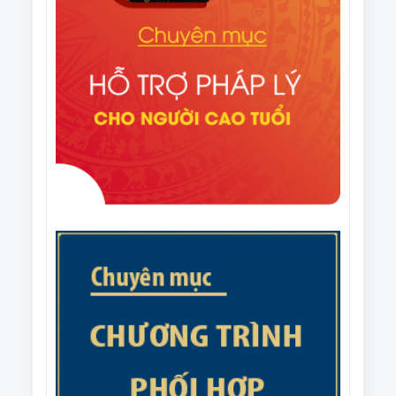
Thường vụ Trung ương Hội NCT Việt Nam về việc
lập kế hoạch thực hiện Đề án nhân rộng câu lạc bộ
Quyết định số 1648/QĐ-TTg ngày 06/8/2025 của
liên thế hệ tự giúp nhau đến năm 2035.
Thủ tướng Chính phủ Phê duyệt Đề án nhân rộng
câu lạc bộ liên thế hệ tự giúp nhau đến năm 2035
Văn bản số 215/CV-HNCT/BCS ngày 31/7/2025 của
Ban Thường vụ Trung ương Hội NCT Việt Nam về
việc phối hợp tổ chức Giải cầu lông trung cao tuổi
Văn bản số 187/BTV-HNCT ngày 8/7/2025 của Ban
quốc gia năm 2025.
Thường vụ Trung ương Hội NCT Việt Nam về các
nhiệm vụ trọng tâm năm 2026