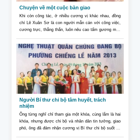
Chuyện về một cuộc bàn giao
Khi còn công tác, ở nhiều cương vị khác nhau, đồng
chí Lê Xuân Sơ là con người mẫn cán với công việc,
cương trực, thẳng thắn, luôn nêu cao tấm gương mẫu
mực, khiêm tốn, giản dị, liêm khiết. Đến ngày cuối
cùng đồng chí Phó Bí thư vẫn để lại những ấn tượng
sâu sắc khó quên trong chúng tôi. Chiếc cặp số cũ tuy
giá trị không lớn, nhưng tôi thấy toát lên ở đồng chí
một tấm lòng trong sáng, ngay thẳng và chân thành...
Người Bí thư chi bộ tâm huyết, trách
nhiệm
Ông từng nghĩ chỉ tham gia một khóa, cùng lắm là hai
khóa, nhưng được chi bộ và nhân dân tin tưởng, giao
phó, ông đã đảm nhận cương vị Bí thư chi bộ suốt 12
năm liên tục và chỉ mới chính thức được nghỉ ngơi