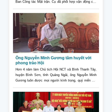
Ban Công tác Mặt trận. Cụ đã phối hợp vận động con
cháu tích cực lao động sản xuất để có thu nhập chính
đáng...
Ông Nguyễn Minh Gương tâm huyết với
phong trào Hội
Hơn 4 năm làm Chủ tich Hội NCT xã Bình Thanh Tây,
huyện Bình Sơn, tỉnh Quảng Ngãi, ông Nguyễn Minh
Gương luôn được mọi người kính trọng, quý mến bởi
lối sống giản dị, tâm huyết, tận tụy với phong trào công
tác Hội NCT...