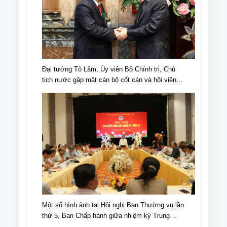
Đại tướng Tô Lâm, Ủy viên Bộ Chính trị, Chủ
tịch nước gặp mặt cán bộ cốt cán và hội viên
NCT tiêu biểu nhân Ngày truyền thống NCT,
Ngày NCT Việt Nam (6/6/1941-6/6/2024).
Một số hình ảnh tại Hội nghị Ban Thường vụ lần
thứ 5, Ban Chấp hành giữa nhiệm kỳ Trung
ương Hội NCT Việt Nam khóa VI