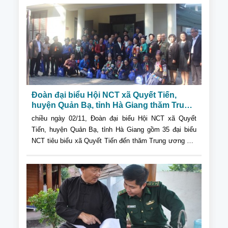
cách đây vài tháng, khi đã bước vào độ tuổi “xưa nay
hiếm”.
Đoàn đại biểu Hội NCT xã Quyết Tiến,
huyện Quản Bạ, tỉnh Hà Giang thăm Trung
ương Hội NCT Việt Nam
chiều ngày 02/11, Đoàn đại biểu Hội NCT xã Quyết
Tiến, huyện Quản Bạ, tỉnh Hà Giang gồm 35 đại biểu
NCT tiêu biểu xã Quyết Tiến đến thăm Trung ương Hội
NCT Việt Nam