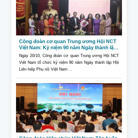
Công đoàn cơ quan Trung ương Hội NCT
Việt Nam: Kỷ niệm 90 năm Ngày thành lập
Hội Liên hiệp Phụ nữ Việt Nam và Hưởng
Ngày 20/10, Công đoàn cơ quan Trung ương Hội NCT
ứng Tháng hành động vì NCT Việt Nam
Việt Nam tổ chức kỷ niệm 90 năm Ngày thành lập Hội
Liên hiệp Phụ nữ Việt Nam ...