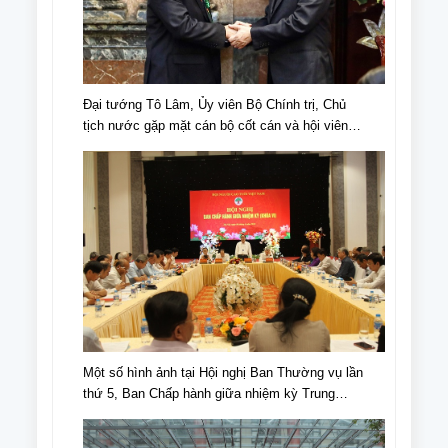
Đại tướng Tô Lâm, Ủy viên Bộ Chính trị, Chủ
tịch nước gặp mặt cán bộ cốt cán và hội viên
NCT tiêu biểu nhân Ngày truyền thống NCT,
Ngày NCT Việt Nam (6/6/1941-6/6/2024).
Một số hình ảnh tại Hội nghị Ban Thường vụ lần
thứ 5, Ban Chấp hành giữa nhiệm kỳ Trung
ương Hội NCT Việt Nam khóa VI