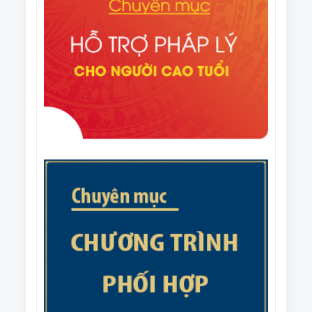
Quyết định số 1648/QĐ-TTg ngày 06/8/2025 của
liên thế hệ tự giúp nhau đến năm 2035.
Thủ tướng Chính phủ Phê duyệt Đề án nhân rộng
câu lạc bộ liên thế hệ tự giúp nhau đến năm 2035
Văn bản số 215/CV-HNCT/BCS ngày 31/7/2025 của
Ban Thường vụ Trung ương Hội NCT Việt Nam về
việc phối hợp tổ chức Giải cầu lông trung cao tuổi
Văn bản số 187/BTV-HNCT ngày 8/7/2025 của Ban
quốc gia năm 2025.
Thường vụ Trung ương Hội NCT Việt Nam về các
nhiệm vụ trọng tâm năm 2026