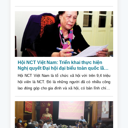
năm 2022 và quán triệt Nghị quyết Hội
nghị Ban Chấp hành Trung ương 5 khóa
XIII của Đảng
Hội NCT Việt Nam: Triển khai thực hiện
Nghị quyết Đại hội đại biểu toàn quốc lần
thứ XIII của Đảng
Hội NCT Việt Nam là tổ chức xã hội với trên 9,4 triệu
hội viên là NCT. Đó là những người đã có nhiều công
lao đóng góp cho gia đình và xã hội, có bản lĩnh chính
trị vững vàng, luôn tin vào sự lãnh đạo của Đảng...