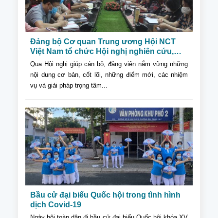
Đảng bộ Cơ quan Trung ương Hội NCT
Việt Nam tổ chức Hội nghị nghiên cứu,
học tập, quán triệt Nghị quyết Đại hội XIII
Qua Hội nghị giúp cán bộ, đảng viên nắm vững những
của Đảng
nội dung cơ bản, cốt lõi, những điểm mới, các nhiệm
vụ và giải pháp trọng tâm...
Bầu cử đại biểu Quốc hội trong tình hình
dịch Covid-19
Ngày hội toàn dân đi bầu cử đại biểu Quốc hội khóa XV