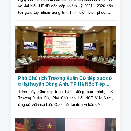
và đại biểu HĐND các cấp nhiệm kỳ 2021 - 2026 sắp
tới gần, tuy nhiên trong tình hình diễn biến phức tạp
của dịch Covid-19...
Phó Chủ tịch Trương Xuân Cừ tiếp xúc cử
tri tại huyện Đông Anh, TP Hà Nội: Tiếp
tục phát huy vai trò người cao tuổi trong
Trình bày Chương trình hành động của mình, TS
mọi lĩnh vực
Trương Xuân Cừ, Phó Chủ tịch Hội NCT Việt Nam,
ứng cử viên đại biểu Quốc hội tại đơn vị bầu cử...