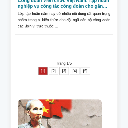
Công đoàn Viên chức Việt Nam: Tập huấn
nghiệp vụ công tác công đoàn cho gần
300 cán bộ công đoàn trực thuộc
Lớp tập huấn năm nay có nhiều nội dung rất quan trọng
nhằm trang bị kiến thức cho đội ngũ cán bộ công đoàn
các đơn vị trực thuộc ...
Trang 1/5
[1]
[2]
[3]
[4]
[5]