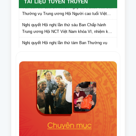
TÀI LIỆU TUYÊN TRUYỀN
Văn bản số: 135/CV-HNCT ngày 05/5/2025 của Ban
Thường vụ Trung ương Hội Người cao tuổi Việt
Nam gửi Hội Người cao tuổi các tỉnh, thành phố lấy
Nghị quyết Hội nghị lần thứ sáu Ban Chấp hành
ý kiến cán bộ, hội viên NCT các tỉnh, thành phố đối
Trung ương Hội NCT Việt Nam khóa VI, nhiệm kỳ
với dự thảo Văn kiện Đại hội Hội Người cao tuổi
2021 – 2026
Việt Nam lần thứ VII, nhiệm kỳ 2026-2031
Nghị quyết Hội nghị lần thứ tám Ban Thường vụ
Trung ương Hội NCT Việt Nam khóa VI, nhiệm kỳ
2021 – 2026
Văn bản số 275/HNCT-VP ngày 16/9/2025 của Ban
Thường vụ Trung ương Hội NCT Việt Nam về việc
tuyên truyền Ngày Quốc tế NCT (1/10) và Tháng
Điều lệ Giải Cờ tướng trung cao tuổi quốc gia lần
hành động vì NCT Việt Nam năm 2025
thứ XI năm 2025
Văn bản số 296/HNCT-VP ngày 14/8/2025 của Ban
Thường vụ Trung ương Hội NCT Việt Nam về việc
người cao tuổi chung tay ủng hộ nhân dân Cuba
Văn bản số 226/CV-HNCT ngày 06/8/2025 của Ban
Thường vụ Trung ương Hội NCT Việt Nam về việc
lập kế hoạch thực hiện Đề án nhân rộng câu lạc bộ
Quyết định số 1648/QĐ-TTg ngày 06/8/2025 của
liên thế hệ tự giúp nhau đến năm 2035.
Thủ tướng Chính phủ Phê duyệt Đề án nhân rộng