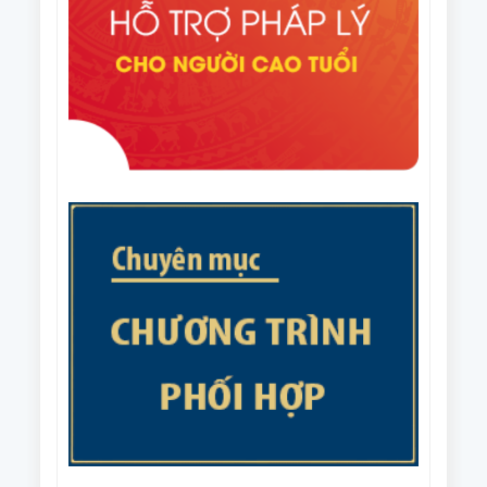
câu lạc bộ liên thế hệ tự giúp nhau đến năm 2035
Văn bản số 215/CV-HNCT/BCS ngày 31/7/2025 của
Ban Thường vụ Trung ương Hội NCT Việt Nam về
việc phối hợp tổ chức Giải cầu lông trung cao tuổi
Văn bản số 187/BTV-HNCT ngày 8/7/2025 của Ban
quốc gia năm 2025.
Thường vụ Trung ương Hội NCT Việt Nam về các
nhiệm vụ trọng tâm năm 2026