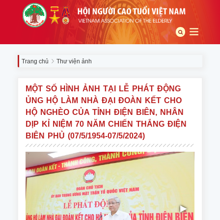
Trang chủ
Thư viện ảnh
MỘT SỐ HÌNH ẢNH TẠI LỄ PHÁT ĐỘNG
ỦNG HỘ LÀM NHÀ ĐẠI ĐOÀN KẾT CHO
HỘ NGHÈO CỦA TỈNH ĐIỆN BIÊN, NHÂN
DỊP KỈ NIỆM 70 NĂM CHIẾN THẮNG ĐIỆN
BIÊN PHỦ (07/5/1954-07/5/2024)
◀
▶