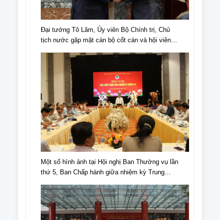
Đại tướng Tô Lâm, Ủy viên Bộ Chính trị, Chủ
tịch nước gặp mặt cán bộ cốt cán và hội viên
NCT tiêu biểu nhân Ngày truyền thống NCT,
Ngày NCT Việt Nam (6/6/1941-6/6/2024).
Một số hình ảnh tại Hội nghị Ban Thường vụ lần
thứ 5, Ban Chấp hành giữa nhiệm kỳ Trung
ương Hội NCT Việt Nam khóa VI