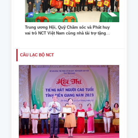
Trung ương Hội, Quỹ Chăm sóc và Phát huy
vai trò NCT Việt Nam cùng nhà tài trợ tặng
quà NCT tỉnh Cao Bằng, tỉnh Bình Phước
CÂU LẠC BỘ NCT