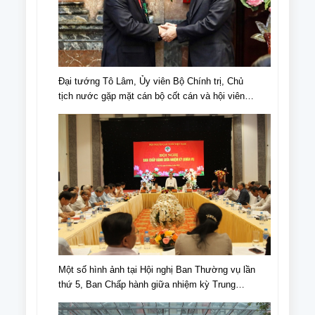
Đại tướng Tô Lâm, Ủy viên Bộ Chính trị, Chủ
tịch nước gặp mặt cán bộ cốt cán và hội viên
NCT tiêu biểu nhân Ngày truyền thống NCT,
Ngày NCT Việt Nam (6/6/1941-6/6/2024).
Một số hình ảnh tại Hội nghị Ban Thường vụ lần
thứ 5, Ban Chấp hành giữa nhiệm kỳ Trung
ương Hội NCT Việt Nam khóa VI