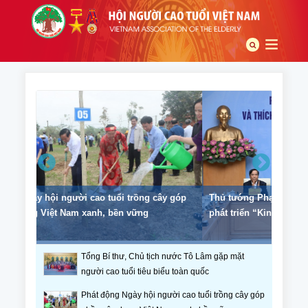
y góp
Thủ tướng Phạm Minh Chính chủ trì hội nghị về
Trung 
phát triển “Kinh tế bạc”
chúc m
Nam
Tổng Bí thư, Chủ tịch nước Tô Lâm gặp mặt
người cao tuổi tiêu biểu toàn quốc
Phát động Ngày hội người cao tuổi trồng cây góp