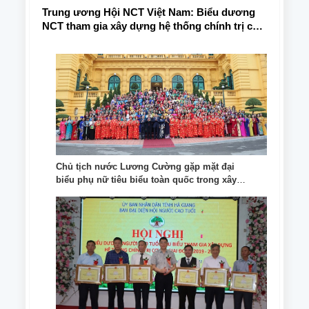
Trung ương Hội NCT Việt Nam: Biểu dương
NCT tham gia xây dựng hệ thống chính trị cơ
sở (2019 – 2024); Tổng kết 5 năm thực hiện
phong trào thi đua “Tuổi cao - Gương sáng”
giai đoạn 2021 - 2025
Chủ tịch nước Lương Cường gặp mặt đại
biểu phụ nữ tiêu biểu toàn quốc trong xây
dựng gia đình văn hóa, ấm no, hạnh phúc