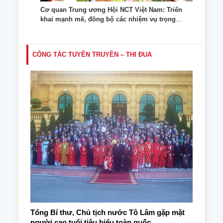
Cơ quan Trung ương Hội NCT Việt Nam: Triển
khai mạnh mẽ, đồng bộ các nhiệm vụ trọng
tâm ngay từ những tháng đầu năm
CÔNG TÁC TUYÊN TRUYỀN – THI ĐUA
Tổng Bí thư, Chủ tịch nước Tô Lâm gặp mặt
người cao tuổi tiêu biểu toàn quốc