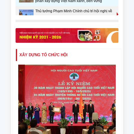
phần xây dựng Việt Nam xanh, bền vững
Thủ tướng Phạm Minh Chính chủ trì hội nghị về
phát triển “Kinh tế bạc”
Trung ương Hội Người cao tuổi Việt Nam thăm,
chúc mừng Bộ Y tế nhân Ngày Thầy thuốc Việt
Nam
Thư chúc Tết của Chủ tịch Nguyễn Thanh Bình
gửi người cao tuổi nhân nhịp Xuân Bính Ngọ
XÂY DỰNG TỔ CHỨC HỘI
2026