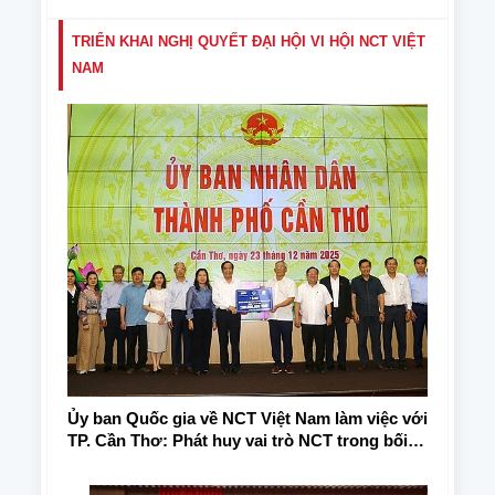
2025”
TRIỂN KHAI NGHỊ QUYẾT ĐẠI HỘI VI HỘI NCT VIỆT
NAM
Ủy ban Quốc gia về NCT Việt Nam làm việc với
TP. Cần Thơ: Phát huy vai trò NCT trong bối
cảnh già hóa dân số