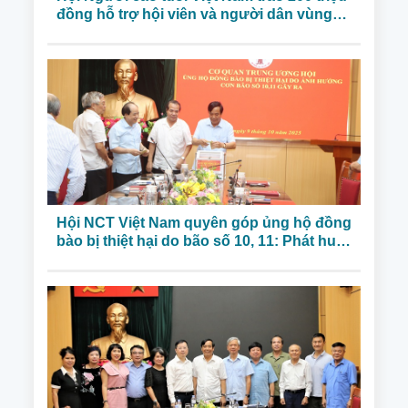
đồng hỗ trợ hội viên và người dân vùng
thiên tai Thanh Hóa
Hội NCT Việt Nam quyên góp ủng hộ đồng
bào bị thiệt hại do bão số 10, 11: Phát huy
truyền thống nhân ái, sẻ chia cùng đồng
bào vùng bão lũ