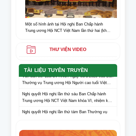
Một số hình ảnh tại Hội nghị Ban Chấp hành
Trung ương Hội NCT Việt Nam lần thứ hai (khóa
VI) nhiệm kỳ 2021-2026
THƯ VIỆN VIDEO
TÀI LIỆU TUYÊN TRUYỀN
Văn bản số: 135/CV-HNCT ngày 05/5/2025 của Ban
Thường vụ Trung ương Hội Người cao tuổi Việt
Nam gửi Hội Người cao tuổi các tỉnh, thành phố lấy
Nghị quyết Hội nghị lần thứ sáu Ban Chấp hành
ý kiến cán bộ, hội viên NCT các tỉnh, thành phố đối
Trung ương Hội NCT Việt Nam khóa VI, nhiệm kỳ
với dự thảo Văn kiện Đại hội Hội Người cao tuổi
2021 – 2026
Việt Nam lần thứ VII, nhiệm kỳ 2026-2031
Nghị quyết Hội nghị lần thứ tám Ban Thường vụ
Trung ương Hội NCT Việt Nam khóa VI, nhiệm kỳ
2021 – 2026
Văn bản số 275/HNCT-VP ngày 16/9/2025 của Ban
Thường vụ Trung ương Hội NCT Việt Nam về việc