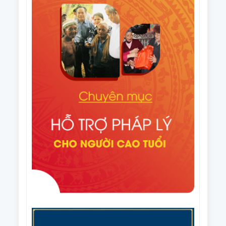
tuyên truyền Ngày Quốc tế NCT (1/10) và Tháng
Điều lệ Giải Cờ tướng trung cao tuổi quốc gia lần
hành động vì NCT Việt Nam năm 2025
thứ XI năm 2025
Văn bản số 296/HNCT-VP ngày 14/8/2025 của Ban
Thường vụ Trung ương Hội NCT Việt Nam về việc
người cao tuổi chung tay ủng hộ nhân dân Cuba
Văn bản số 226/CV-HNCT ngày 06/8/2025 của Ban
Thường vụ Trung ương Hội NCT Việt Nam về việc
lập kế hoạch thực hiện Đề án nhân rộng câu lạc bộ
Quyết định số 1648/QĐ-TTg ngày 06/8/2025 của
liên thế hệ tự giúp nhau đến năm 2035.
Thủ tướng Chính phủ Phê duyệt Đề án nhân rộng
câu lạc bộ liên thế hệ tự giúp nhau đến năm 2035
Văn bản số 215/CV-HNCT/BCS ngày 31/7/2025 của
Ban Thường vụ Trung ương Hội NCT Việt Nam về
việc phối hợp tổ chức Giải cầu lông trung cao tuổi
Văn bản số 187/BTV-HNCT ngày 8/7/2025 của Ban
quốc gia năm 2025.
Thường vụ Trung ương Hội NCT Việt Nam về các
nhiệm vụ trọng tâm năm 2026