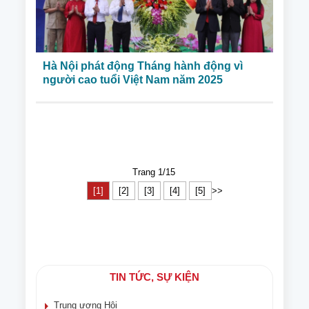
Hà Nội phát động Tháng hành động vì
người cao tuổi Việt Nam năm 2025
Trang 1/15
[1]
[2]
[3]
[4]
[5]
>>
TIN TỨC, SỰ KIỆN
Trung ương Hội