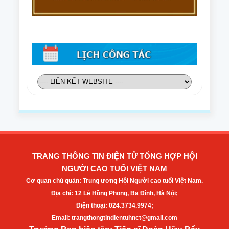
TRANG THÔNG TIN ĐIỆN TỬ TỔNG HỢP HỘI
NGƯỜI CAO TUỔI VIỆT NAM
Cơ quan chủ quản: Trung ương Hội Người cao tuổi Việt Nam.
Địa chỉ: 12 Lê Hồng Phong, Ba Đình, Hà Nội;
Điện thoại: 024.3734.9974;
Email: trangthongtindientuhnct@gmail.com