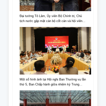
Đại tướng Tô Lâm, Ủy viên Bộ Chính trị, Chủ
tịch nước gặp mặt cán bộ cốt cán và hội viên
NCT tiêu biểu nhân Ngày truyền thống NCT,
Ngày NCT Việt Nam (6/6/1941-6/6/2024).
Một số hình ảnh tại Hội nghị Ban Thường vụ lần
thứ 5, Ban Chấp hành giữa nhiệm kỳ Trung
ương Hội NCT Việt Nam khóa VI