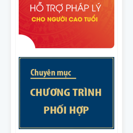
Văn bản số 215/CV-HNCT/BCS ngày 31/7/2025 của
Ban Thường vụ Trung ương Hội NCT Việt Nam về
việc phối hợp tổ chức Giải cầu lông trung cao tuổi
Văn bản số 187/BTV-HNCT ngày 8/7/2025 của Ban
quốc gia năm 2025.
Thường vụ Trung ương Hội NCT Việt Nam về các
nhiệm vụ trọng tâm năm 2026