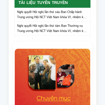
Thường vụ Trung ương Hội Người cao tuổi Việt
TÀI LIỆU TUYÊN TRUYỀN
Nam gửi Hội Người cao tuổi các tỉnh, thành phố lấy
Nghị quyết Hội nghị lần thứ sáu Ban Chấp hành
ý kiến cán bộ, hội viên NCT các tỉnh, thành phố đối
Trung ương Hội NCT Việt Nam khóa VI, nhiệm kỳ
với dự thảo Văn kiện Đại hội Hội Người cao tuổi
2021 – 2026
Việt Nam lần thứ VII, nhiệm kỳ 2026-2031
Nghị quyết Hội nghị lần thứ tám Ban Thường vụ
Trung ương Hội NCT Việt Nam khóa VI, nhiệm kỳ
2021 – 2026
Văn bản số 275/HNCT-VP ngày 16/9/2025 của Ban
Thường vụ Trung ương Hội NCT Việt Nam về việc
tuyên truyền Ngày Quốc tế NCT (1/10) và Tháng
Điều lệ Giải Cờ tướng trung cao tuổi quốc gia lần
hành động vì NCT Việt Nam năm 2025
thứ XI năm 2025
Văn bản số 296/HNCT-VP ngày 14/8/2025 của Ban
Thường vụ Trung ương Hội NCT Việt Nam về việc
người cao tuổi chung tay ủng hộ nhân dân Cuba
Văn bản số 226/CV-HNCT ngày 06/8/2025 của Ban
Thường vụ Trung ương Hội NCT Việt Nam về việc
lập kế hoạch thực hiện Đề án nhân rộng câu lạc bộ
Quyết định số 1648/QĐ-TTg ngày 06/8/2025 của
liên thế hệ tự giúp nhau đến năm 2035.
Thủ tướng Chính phủ Phê duyệt Đề án nhân rộng
câu lạc bộ liên thế hệ tự giúp nhau đến năm 2035