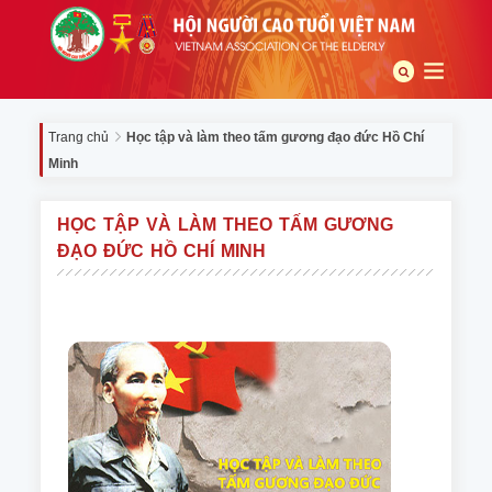
Trang chủ
Học tập và làm theo tấm gương đạo đức Hồ Chí
Minh
HỌC TẬP VÀ LÀM THEO TẤM GƯƠNG
ĐẠO ĐỨC HỒ CHÍ MINH