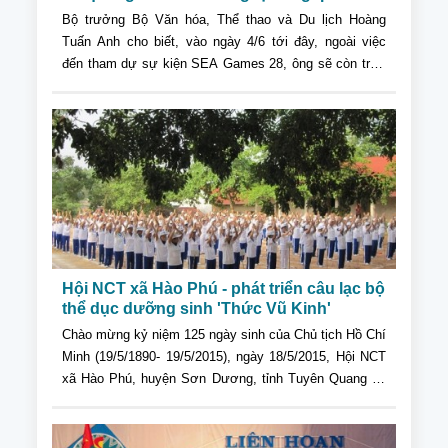
Bộ trưởng Bộ Văn hóa, Thể thao và Du lịch Hoàng
Tuấn Anh cho biết, vào ngày 4/6 tới đây, ngoài việc
đến tham dự sự kiện SEA Games 28, ông sẽ còn trực
tiếp chỉ đạo, phát động chương trình quảng bá du lịch
Việt Nam tại thị trường Singapore và giới thiệu du lịch
hang động Sơn Đoòng tới du khách đến từ các quốc
gia trong khu vực Đông Nam Á tham dự SEA Games
28
Hội NCT xã Hào Phú - phát triển câu lạc bộ
thể dục dưỡng sinh 'Thức Vũ Kinh'
Chào mừng kỷ niệm 125 ngày sinh của Chủ tịch Hồ Chí
Minh (19/5/1890- 19/5/2015), ngày 18/5/2015, Hội NCT
xã Hào Phú, huyện Sơn Dương, tỉnh Tuyên Quang đã
tổ Chương trình giao lưu đồng diễn dưỡng sinh “Thức
Vũ Kinh”; tiếp tục ra mắt các câu lạc bộ "Thức vũ kinh"
ở địa phương, đồng thời kỷ niệm 2 năm thành lập câu