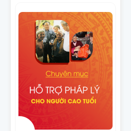
Nghị quyết Hội nghị lần thứ tám Ban Thường vụ
Trung ương Hội NCT Việt Nam khóa VI, nhiệm kỳ
2021 – 2026
Văn bản số 275/HNCT-VP ngày 16/9/2025 của Ban
Thường vụ Trung ương Hội NCT Việt Nam về việc
tuyên truyền Ngày Quốc tế NCT (1/10) và Tháng
Điều lệ Giải Cờ tướng trung cao tuổi quốc gia lần
hành động vì NCT Việt Nam năm 2025
thứ XI năm 2025
Văn bản số 296/HNCT-VP ngày 14/8/2025 của Ban
Thường vụ Trung ương Hội NCT Việt Nam về việc
người cao tuổi chung tay ủng hộ nhân dân Cuba
Văn bản số 226/CV-HNCT ngày 06/8/2025 của Ban
Thường vụ Trung ương Hội NCT Việt Nam về việc
lập kế hoạch thực hiện Đề án nhân rộng câu lạc bộ
Quyết định số 1648/QĐ-TTg ngày 06/8/2025 của
liên thế hệ tự giúp nhau đến năm 2035.
Thủ tướng Chính phủ Phê duyệt Đề án nhân rộng
câu lạc bộ liên thế hệ tự giúp nhau đến năm 2035
Văn bản số 215/CV-HNCT/BCS ngày 31/7/2025 của
Ban Thường vụ Trung ương Hội NCT Việt Nam về
việc phối hợp tổ chức Giải cầu lông trung cao tuổi
Văn bản số 187/BTV-HNCT ngày 8/7/2025 của Ban
quốc gia năm 2025.
Thường vụ Trung ương Hội NCT Việt Nam về các