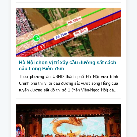
chức chương trình Giao lưu "Thời khắc tháng 4 lịch
sử", gặp gỡ giữa cán bộ Công vận với cán bộ Công
đoàn đương nhiệm.
Hà Nội chọn vị trí xây cầu đường sắt cách
cầu Long Biên 75m
Theo phương án UBND thành phố Hà Nội vừa trình
Chính phủ thì vị trí cầu đường sắt vượt sông Hồng của
tuyến đường sắt đô thị số 1 (Yên Viên-Ngọc Hồi) cách
cầu Long Biên về phía thượng lưu 75m.