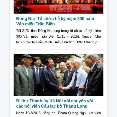
Đồng Nai: Tổ chức Lễ kỷ niệm 300 năm
Văn miếu Trấn Biên
Tối 21/3, tỉnh Đồng Nai long trọng tổ chức Lễ kỷ niệm
300 Văn miếu Trấn Biên (1715 – 2015). Nguyên Chủ
tịch nước Nguyễn Minh Triết, Chủ tịch UBND thành phố
Hồ Chí Minh, cùng lãnh đạo các tỉnh trong vùng Đông
Nam bộ và khoảng 2000 đại biểu đã đến dự buổi lễ.
Bí thư Thành ủy Hà Nội nói chuyện với
các hội viên Câu lạc bộ Thăng Long
Ngày 19/3/2015, đồng chí Phạm Quang Nghị, Ủy viên