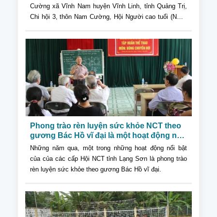
Cường xã Vĩnh Nam huyện Vĩnh Linh, tỉnh Quảng Trị,
Chi hội 3, thôn Nam Cường, Hội Người cao tuổi (NCT)
xã Vĩnh Nam, đã làm lễ ra mắt CLB dân ca NCT.
Phong trào rèn luyện sức khỏe NCT theo
gương Bác Hồ vĩ đại là một hoạt động nổi
bật
Những năm qua, một trong những hoạt động nổi bật
của của các cấp Hội NCT tỉnh Lạng Sơn là phong trào
rèn luyện sức khỏe theo gương Bác Hồ vĩ đại.