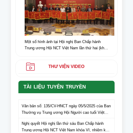
Một số hình ảnh tại Hội nghị Ban Chấp hành
Trung ương Hội NCT Việt Nam lần thứ hai (khóa
VI) nhiệm kỳ 2021-2026
THƯ VIỆN VIDEO
TÀI LIỆU TUYÊN TRUYỀN
Văn bản số: 135/CV-HNCT ngày 05/5/2025 của Ban
Thường vụ Trung ương Hội Người cao tuổi Việt
Nam gửi Hội Người cao tuổi các tỉnh, thành phố lấy
Nghị quyết Hội nghị lần thứ sáu Ban Chấp hành
ý kiến cán bộ, hội viên NCT các tỉnh, thành phố đối
Trung ương Hội NCT Việt Nam khóa VI, nhiệm kỳ
với dự thảo Văn kiện Đại hội Hội Người cao tuổi
2021 – 2026
Việt Nam lần thứ VII, nhiệm kỳ 2026-2031