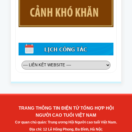
TRANG THÔNG TIN ĐIỆN TỬ TỔNG HỢP HỘI
NGƯỜI CAO TUỔI VIỆT NAM
Cơ quan chủ quản: Trung ương Hội Người cao tuổi Việt Nam.
Địa chỉ: 12 Lê Hồng Phong, Ba Đình, Hà Nội;