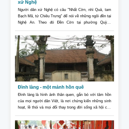
xứ Nghệ
Người dân xứ Nghệ có câu "Nhất Cờn, nhì Quả, tam
Bạch Mã, tứ Chiêu Trưng" để nói về những ngôi đền tại
Nghệ An. Theo đó Đền Cờn tại phường Quỳnh
Phương, thị xã Hoàng Mai (Nghệ An) được xếp vị trí
thứ nhất bởi vẻ đẹp và tính linh thiêng từ bao đời nay.
Đình làng - một mảnh hồn quê
Đình làng là hình ảnh thân quen, gắn bó với tâm hồn
của mọi người dân Việt, là nơi chứng kiến những sinh
hoạt, lề thói và mọi đổi thay trong đời sống xã hội của
làng quê Việt Nam qua bao thế kỷ….