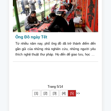
Ông Đồ ngày Tết
Từ nhiều năm nay, phố ông đồ đã trở thành điểm đến
gần gũi của những nhà nghiên cứu, những người yêu
thích nghệ thuật thư pháp. Họ đến để giao lưu, học hỏi
hay để thưởng ngoạn một không gian văn hóa đậm
chất Á Đông của Hà Nội.
Trang 5/14
[1]
[2]
[3]
[4]
[5]
>>