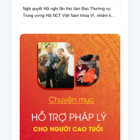
Nghị quyết Hội nghị lần thứ tám Ban Thường vụ
Trung ương Hội NCT Việt Nam khóa VI, nhiệm kỳ
2021 – 2026
Văn bản số 275/HNCT-VP ngày 16/9/2025 của Ban
Thường vụ Trung ương Hội NCT Việt Nam về việc
tuyên truyền Ngày Quốc tế NCT (1/10) và Tháng
Điều lệ Giải Cờ tướng trung cao tuổi quốc gia lần
hành động vì NCT Việt Nam năm 2025
thứ XI năm 2025
Văn bản số 296/HNCT-VP ngày 14/8/2025 của Ban
Thường vụ Trung ương Hội NCT Việt Nam về việc
người cao tuổi chung tay ủng hộ nhân dân Cuba
Văn bản số 226/CV-HNCT ngày 06/8/2025 của Ban
Thường vụ Trung ương Hội NCT Việt Nam về việc
lập kế hoạch thực hiện Đề án nhân rộng câu lạc bộ
Quyết định số 1648/QĐ-TTg ngày 06/8/2025 của
liên thế hệ tự giúp nhau đến năm 2035.
Thủ tướng Chính phủ Phê duyệt Đề án nhân rộng
câu lạc bộ liên thế hệ tự giúp nhau đến năm 2035
Văn bản số 215/CV-HNCT/BCS ngày 31/7/2025 của
Ban Thường vụ Trung ương Hội NCT Việt Nam về
việc phối hợp tổ chức Giải cầu lông trung cao tuổi
Văn bản số 187/BTV-HNCT ngày 8/7/2025 của Ban
quốc gia năm 2025.
Thường vụ Trung ương Hội NCT Việt Nam về các