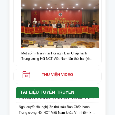
Biên Phủ (07/5/1954-07/5/2024)
Một số hình ảnh tại Hội nghị Ban Chấp hành
Trung ương Hội NCT Việt Nam lần thứ hai (khóa
VI) nhiệm kỳ 2021-2026
THƯ VIỆN VIDEO
Văn bản số: 135/CV-HNCT ngày 05/5/2025 của Ban
TÀI LIỆU TUYÊN TRUYỀN
Thường vụ Trung ương Hội Người cao tuổi Việt
Nam gửi Hội Người cao tuổi các tỉnh, thành phố lấy
Nghị quyết Hội nghị lần thứ sáu Ban Chấp hành
ý kiến cán bộ, hội viên NCT các tỉnh, thành phố đối
Trung ương Hội NCT Việt Nam khóa VI, nhiệm kỳ
với dự thảo Văn kiện Đại hội Hội Người cao tuổi
2021 – 2026
Việt Nam lần thứ VII, nhiệm kỳ 2026-2031