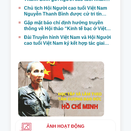
nhịp Xuân Bính Ngọ 2026
Chủ tịch Hội Người cao tuổi Việt Nam
Nguyễn Thanh Bình được cử tri tín
nhiệm tuyệt đối giới thiệu ứng cử đại
Gặp mặt báo chí định hướng truyền
biểu Quốc hội khóa XVI
thông về Hội thảo “Kinh tế bạc ở Việt
Nam trong kỷ nguyên mới”
Đài Truyền hình Việt Nam và Hội Người
cao tuổi Việt Nam ký kết hợp tác giai
đoạn 2025–2030
ẢNH HOẠT ĐỘNG