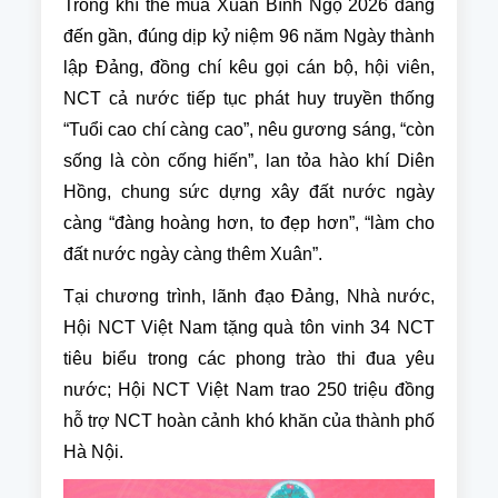
Trong khí thế mùa Xuân Bính Ngọ 2026 đang
đến gần, đúng dịp kỷ niệm 96 năm Ngày thành
lập Đảng, đồng chí kêu gọi cán bộ, hội viên,
NCT cả nước tiếp tục phát huy truyền thống
“Tuổi cao chí càng cao”, nêu gương sáng, “còn
sống là còn cống hiến”, lan tỏa hào khí Diên
Hồng, chung sức dựng xây đất nước ngày
càng “đàng hoàng hơn, to đẹp hơn”, “làm cho
đất nước ngày càng thêm Xuân”.
Tại chương trình, lãnh đạo Đảng, Nhà nước,
Hội NCT Việt Nam tặng quà tôn vinh 34 NCT
tiêu biểu trong các phong trào thi đua yêu
nước; Hội NCT Việt Nam trao 250 triệu đồng
hỗ trợ NCT hoàn cảnh khó khăn của thành phố
Hà Nội.