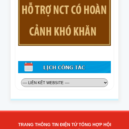
TRANG THÔNG TIN ĐIỆN TỬ TỔNG HỢP HỘI