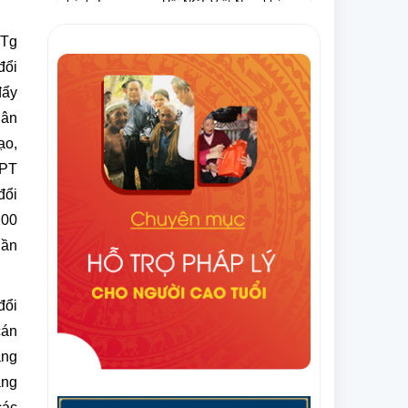
thảo Văn kiện Đại hội Hội Người cao tuổi
VI, nhiệm kỳ 2021 – 2026
Việt Nam lần thứ VII, nhiệm kỳ 2026-2031
TTg
Nghị quyết Hội nghị lần thứ tám Ban
đổi
Thường vụ Trung ương Hội NCT Việt Nam
khóa VI, nhiệm kỳ 2021 – 2026
đẩy
hân
Văn bản số 275/HNCT-VP ngày 16/9/2025
của Ban Thường vụ Trung ương Hội NCT
ạo,
Việt Nam về việc tuyên truyền Ngày Quốc
GPT
tế NCT (1/10) và Tháng hành động vì NCT
đổi
Điều lệ Giải Cờ tướng trung cao tuổi quốc
Việt Nam năm 2025
gia lần thứ XI năm 2025
200
uần
Văn bản số 296/HNCT-VP ngày 14/8/2025
của Ban Thường vụ Trung ương Hội NCT
Việt Nam về việc người cao tuổi chung tay
đổi
ủng hộ nhân dân Cuba
Văn bản số 226/CV-HNCT ngày 06/8/2025
cán
của Ban Thường vụ Trung ương Hội NCT
àng
Việt Nam về việc lập kế hoạch thực hiện Đề
áng
án nhân rộng câu lạc bộ liên thế hệ tự giúp
Quyết định số 1648/QĐ-TTg ngày 06/8/2025
nhau đến năm 2035.
các