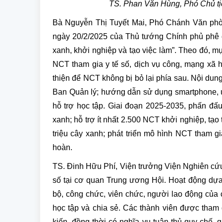
TS. Phan Văn Hùng, Phó Chủ tị
Bà Nguyễn Thị Tuyết Mai, Phó Chánh Văn phòn
ngày 20/2/2025 của Thủ tướng Chính phủ phê 
xanh, khởi nghiệp và tạo việc làm”. Theo đó, m
NCT tham gia y tế số, dịch vụ công, mạng xã hộ
thiện để NCT không bị bỏ lại phía sau. Nội dun
Ban Quản lý; hướng dẫn sử dụng smartphone, 
hỗ trợ học tập. Giai đoạn 2025-2035, phấn đ
xanh; hỗ trợ ít nhất 2.500 NCT khởi nghiệp, tạ
triệu cây xanh; phát triển mô hình NCT tham g
hoàn.
TS. Đinh Hữu Phí, Viện trưởng Viện Nghiên cứu
số tại cơ quan Trung ương Hội. Hoạt động dựa 
bộ, công chức, viên chức, người lao động của c
học tập và chia sẻ. Các thành viên được tham 
kiến, đồng thời có nghĩa vụ tuân thủ quy chế