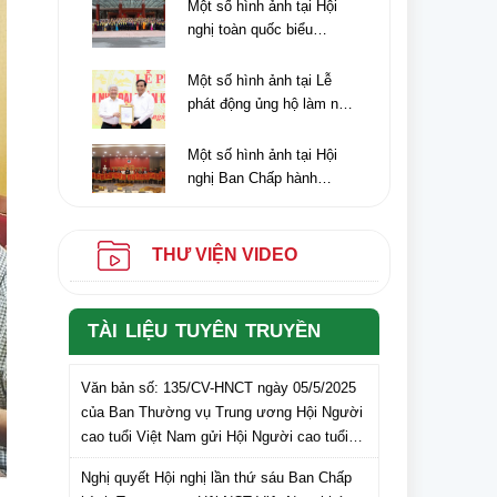
giữa nhiệm kỳ Trung
Một số hình ảnh tại Hội
6/6/2024).
ương Hội NCT Việt Nam
nghị toàn quốc biểu
khóa VI
dương người cao tuổi
làm kinh tế giỏi lần thứ
Một số hình ảnh tại Lễ
IV, giai đoạn 2018 - 2023
phát động ủng hộ làm nhà
Đại đoàn kết cho hộ
nghèo của tỉnh Điện Biên,
Một số hình ảnh tại Hội
nhân dịp kỉ niệm 70 năm
nghị Ban Chấp hành
chiến thắng Điện Biên
Trung ương Hội NCT Việt
Phủ (07/5/1954-
Nam lần thứ hai (khóa VI)
07/5/2024)
nhiệm kỳ 2021-2026
THƯ VIỆN VIDEO
TÀI LIỆU TUYÊN TRUYỀN
Văn bản số: 135/CV-HNCT ngày 05/5/2025
của Ban Thường vụ Trung ương Hội Người
cao tuổi Việt Nam gửi Hội Người cao tuổi
các tỉnh, thành phố lấy ý kiến cán bộ, hội
Nghị quyết Hội nghị lần thứ sáu Ban Chấp
viên NCT các tỉnh, thành phố đối với dự
hành Trung ương Hội NCT Việt Nam khóa