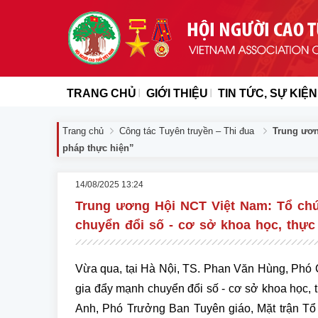
TRANG CHỦ
GIỚI THIỆU
TIN TỨC, SỰ KIỆN
Trang chủ
Công tác Tuyên truyền – Thi đua
Trung ươn
pháp thực hiện”
14/08/2025 13:24
Trung ương Hội NCT Việt Nam: Tổ ch
chuyển đổi số - cơ sở khoa học, thực 
Vừa qua, tại Hà Nội, TS. Phan Văn Hùng, Phó 
gia đẩy mạnh chuyển đổi số - cơ sở khoa học, 
Anh, Phó Trưởng Ban Tuyên giáo, Mặt trận Tổ