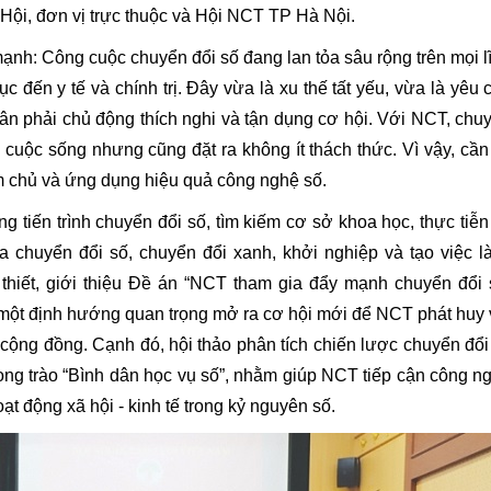
Hội, đơn vị trực thuộc và Hội NCT TP Hà Nội.
nh: Công cuộc chuyển đổi số đang lan tỏa sâu rộng trên mọi l
ục đến y tế và chính trị. Đây vừa là xu thế tất yếu, vừa là yêu 
nhân phải chủ động thích nghi và tận dụng cơ hội. Với NCT, chu
cuộc sống nhưng cũng đặt ra không ít thách thức. Vì vậy, cần
àm chủ và ứng dụng hiệu quả công nghệ số.
ng tiến trình chuyển đổi số, tìm kiếm cơ sở khoa học, thực tiễn
a chuyển đổi số, chuyển đổi xanh, khởi nghiệp và tạo việc l
thiết, giới thiệu Đề án “NCT tham gia đẩy mạnh chuyển đổi 
- một định hướng quan trọng mở ra cơ hội mới để NCT phát huy 
g cộng đồng. Cạnh đó, hội thảo phân tích chiến lược chuyển đổi
hong trào “Bình dân học vụ số”, nhằm giúp NCT tiếp cận công n
ạt động xã hội - kinh tế trong kỷ nguyên số.