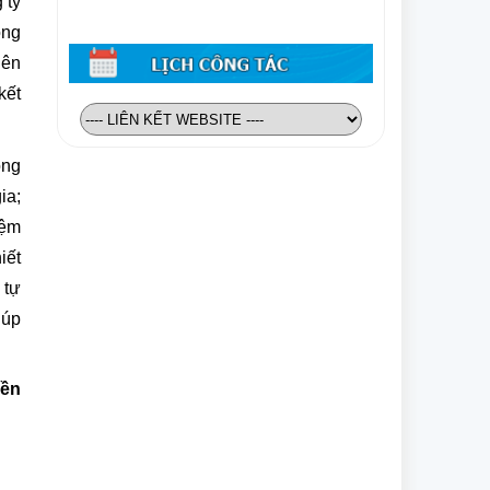
 ty
ọng
iên
kết
ông
ia;
iệm
iết
 tự
iúp
iền