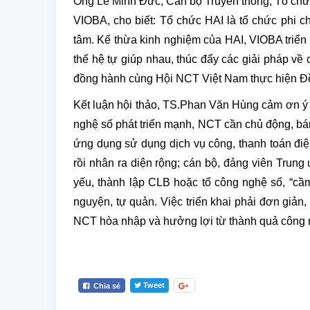
Ông Lê Minh Đức, Cán bộ Truyền thông, Tổ chức 
VIOBA, cho biết: Tổ chức HAI là tổ chức phi ch
tâm. Kế thừa kinh nghiệm của HAI, VIOBA triển 
thế hệ tự giúp nhau, thúc đẩy các giải pháp về
đồng hành cùng Hội NCT Việt Nam thực hiện Đ
Kết luận hội thảo, TS.Phan Văn Hùng cảm ơn ý 
nghệ số phát triển mạnh, NCT cần chủ động, bám
ứng dụng sử dụng dịch vụ công, thanh toán điện
rồi nhân ra diện rộng; cán bộ, đảng viên Trun
yếu, thành lập CLB hoặc tổ công nghệ số, “cầm t
nguyện, tự quản. Việc triển khai phải đơn giản,
NCT hòa nhập và hưởng lợi từ thành quả công 
Tweet
Chia sẻ