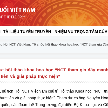
TÀI LIỆU TUYÊN TRUYỀN
NHIỆM VỤ TRỌNG TÂM CỦA
g Hội NCT Việt Nam: Tổ chức hội thảo khoa hoa học “NCT tham gia đẩy 
ức hội thảo khoa hoa học “NCT tham gia đẩy mạn
tiễn và giải pháp thực hiện”
Chủ tịch Hội NCT Việt Nam chủ trì Hội thảo Khoa học: “NCT t
thực tiễn và giải pháp thực hiện”. Tham dự có ông Nguyễn Ho
 quốc, các đoàn thể Trung ương; đại diện Bộ Khoa học và C