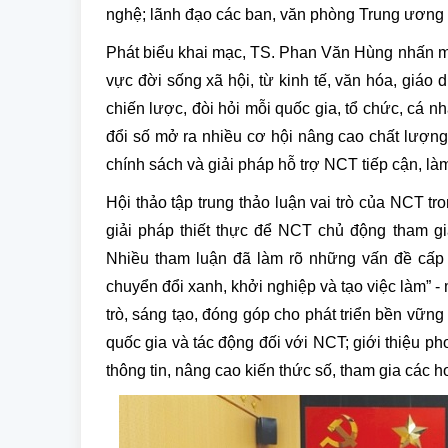
nghệ; lãnh đạo các ban, văn phòng Trung ương 
Phát biểu khai mạc, TS. Phan Văn Hùng nhấn mạ
vực đời sống xã hội, từ kinh tế, văn hóa, giáo d
chiến lược, đòi hỏi mỗi quốc gia, tổ chức, cá 
đổi số mở ra nhiều cơ hội nâng cao chất lượng 
chính sách và giải pháp hỗ trợ NCT tiếp cận, l
Hội thảo tập trung thảo luận vai trò của NCT tro
giải pháp thiết thực để NCT chủ động tham gi
Nhiều tham luận đã làm rõ những vấn đề cấp 
chuyển đổi xanh, khởi nghiệp và tạo việc làm” 
trò, sáng tạo, đóng góp cho phát triển bền vữn
quốc gia và tác động đối với NCT; giới thiệu p
thông tin, nâng cao kiến thức số, tham gia các ho