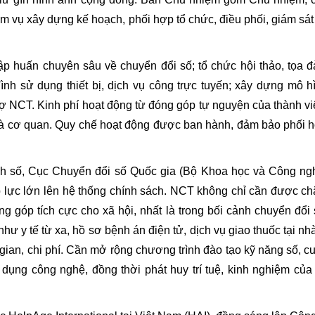
 vụ xây dựng kế hoạch, phối hợp tổ chức, điều phối, giám sát
p huấn chuyên sâu về chuyển đổi số; tổ chức hội thảo, tọa 
nh sử dụng thiết bị, dịch vụ công trực tuyến; xây dựng mô h
ợ NCT. Kinh phí hoạt động từ đóng góp tự nguyện của thành vi
 và cơ quan. Quy chế hoạt động được ban hành, đảm bảo phối 
 số, Cục Chuyển đổi số Quốc gia (Bộ Khoa học và Công ng
p lực lớn lên hệ thống chính sách. NCT không chỉ cần được c
g góp tích cực cho xã hội, nhất là trong bối cảnh chuyển đổi 
 y tế từ xa, hồ sơ bệnh án điện tử, dịch vụ giao thuốc tại n
i gian, chi phí. Cần mở rộng chương trình đào tạo kỹ năng số, c
dụng công nghệ, đồng thời phát huy trí tuệ, kinh nghiệm của