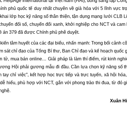
HelpAge International tại Việt Nam (HAI), đồng sáng lập Công
ính phủ quốc tế duy nhất chuyên về già hóa với 5 lĩnh vực tr
khai lớp học kỹ năng số thân thiện, tận dụng mạng lưới CLB L
 chuyển đổi số, chuyển đổi xanh, khởi nghiệp cho NCT và cam 
ề án 379 đã được Chính phủ phê duyệt.
kiến tâm huyết của các đại biểu, nhấn mạnh: Trong bối cảnh c
 sát chỉ đạo của Tổng Bí thư, Ban Chỉ đạo và kế hoạch quốc g
 tử, mua bán online… Giải pháp là làm thí điểm, rút kinh ngh
g ương Hội phải gương mẫu đi đầu. Cần lựa chọn kỹ năng số th
ay chỉ việc”, kết hợp học trực tiếp và trực tuyến, xã hội hóa,
 dễ hiểu, phù hợp với NCT, gắn với phong trào thi đua, từ đó g
nghệ.
Xuân H