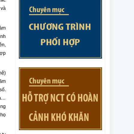
của Thủ tướng Chính phủ Phê duyệt Đề án
 và
nhân rộng câu lạc bộ liên thế hệ tự giúp
nhau đến năm 2035
Văn bản số 215/CV-HNCT/BCS ngày
31/7/2025 của Ban Thường vụ Trung ương
đàm
Hội NCT Việt Nam về việc phối hợp tổ chức
ình
Giải cầu lông trung cao tuổi quốc gia năm
ên,
Văn bản số 187/BTV-HNCT ngày 8/7/2025
2025.
của Ban Thường vụ Trung ương Hội NCT
hợp
Việt Nam về các nhiệm vụ trọng tâm năm
2026
hệ)
hăm
số.
hà…
ung
 họ