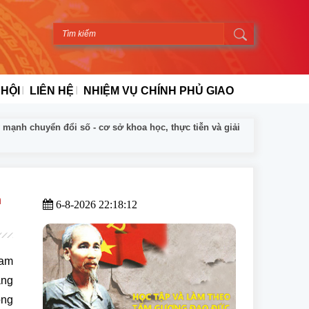
 HỘI
LIÊN HỆ
NHIỆM VỤ CHÍNH PHỦ GIAO
mạnh chuyển đổi số - cơ sở khoa học, thực tiễn và giải
h
6-8-2026 22:18:12
ham
àng
ông