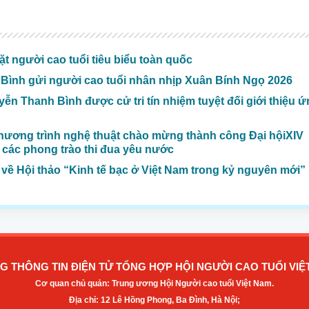
t người cao tuổi tiêu biểu toàn quốc
Bình gửi người cao tuổi nhân nhịp Xuân Bính Ngọ 2026
ễn Thanh Bình được cử tri tín nhiệm tuyệt đối giới thiệu 
hương trình nghệ thuật chào mừng thành công Đại hộiXIV
 các phong trào thi đua yêu nước
về Hội thảo “Kinh tế bạc ở Việt Nam trong kỷ nguyên mới”
G THÔNG TIN ĐIỆN TỬ TỔNG HỢP HỘI NGƯỜI CAO TUỔI VIỆ
Cơ quan chủ quản: Trung ương Hội Người cao tuổi Việt Nam.
Địa chỉ: 12 Lê Hồng Phong, Ba Đình, Hà Nội;