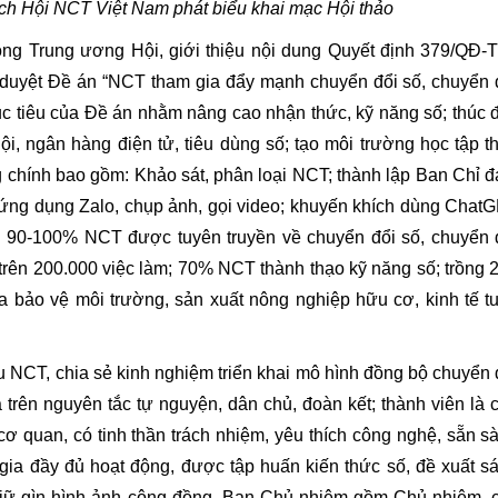
ch Hội NCT Việt Nam phát biểu khai mạc Hội thảo
g Trung ương Hội, giới thiệu nội dung Quyết định 379/QĐ-
duyệt Đề án “NCT tham gia đẩy mạnh chuyển đổi số, chuyển 
ục tiêu của Đề án nhằm nâng cao nhận thức, kỹ năng số; thúc 
i, ngân hàng điện tử, tiêu dùng số; tạo môi trường học tập t
g chính bao gồm: Khảo sát, phân loại NCT; thành lập Ban Chỉ đ
ứng dụng Zalo, chụp ảnh, gọi video; khuyến khích dùng Chat
ấu 90-100% NCT được tuyên truyền về chuyển đổi số, chuyển 
o trên 200.000 việc làm; 70% NCT thành thạo kỹ năng số; trồng 
ia bảo vệ môi trường, sản xuất nông nghiệp hữu cơ, kinh tế t
 NCT, chia sẻ kinh nghiệm triển khai mô hình đồng bộ chuyển 
trên nguyên tắc tự nguyện, dân chủ, đoàn kết; thành viên là 
ơ quan, có tinh thần trách nhiệm, yêu thích công nghệ, sẵn s
gia đầy đủ hoạt động, được tập huấn kiến thức số, đề xuất s
, giữ gìn hình ảnh cộng đồng. Ban Chủ nhiệm gồm Chủ nhiệm, 