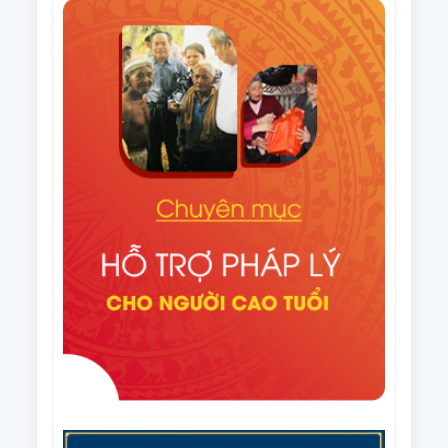
tuyên truyền Ngày Quốc tế NCT (1/10) và Tháng
Điều lệ Giải Cờ tướng trung cao tuổi quốc gia lần
hành động vì NCT Việt Nam năm 2025
thứ XI năm 2025
Văn bản số 296/HNCT-VP ngày 14/8/2025 của Ban
Thường vụ Trung ương Hội NCT Việt Nam về việc
người cao tuổi chung tay ủng hộ nhân dân Cuba
Văn bản số 226/CV-HNCT ngày 06/8/2025 của Ban
Thường vụ Trung ương Hội NCT Việt Nam về việc
lập kế hoạch thực hiện Đề án nhân rộng câu lạc bộ
Quyết định số 1648/QĐ-TTg ngày 06/8/2025 của
liên thế hệ tự giúp nhau đến năm 2035.
Thủ tướng Chính phủ Phê duyệt Đề án nhân rộng
câu lạc bộ liên thế hệ tự giúp nhau đến năm 2035
Văn bản số 215/CV-HNCT/BCS ngày 31/7/2025 của
Ban Thường vụ Trung ương Hội NCT Việt Nam về
việc phối hợp tổ chức Giải cầu lông trung cao tuổi
Văn bản số 187/BTV-HNCT ngày 8/7/2025 của Ban
quốc gia năm 2025.
Thường vụ Trung ương Hội NCT Việt Nam về các
nhiệm vụ trọng tâm năm 2026