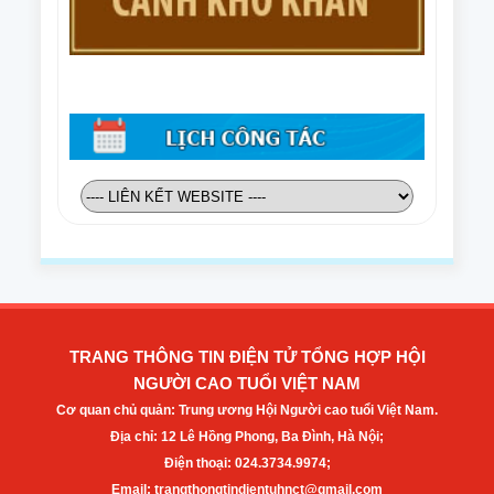
TRANG THÔNG TIN ĐIỆN TỬ TỔNG HỢP HỘI
NGƯỜI CAO TUỔI VIỆT NAM
Cơ quan chủ quản: Trung ương Hội Người cao tuổi Việt Nam.
Địa chỉ: 12 Lê Hồng Phong, Ba Đình, Hà Nội;
Điện thoại: 024.3734.9974;
Email: trangthongtindientuhnct@gmail.com