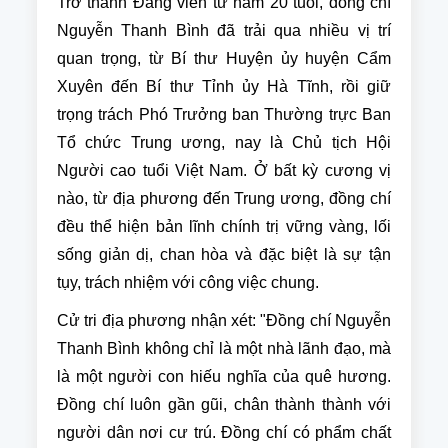
Trở thành Đảng viên từ năm 20 tuổi, đồng chí
Nguyễn Thanh Bình đã trải qua nhiều vị trí
quan trọng, từ Bí thư Huyện ủy huyện Cẩm
Xuyên đến Bí thư Tỉnh ủy Hà Tĩnh, rồi giữ
trọng trách Phó Trưởng ban Thường trực Ban
Tổ chức Trung ương, nay là Chủ tịch Hội
Người cao tuổi Việt Nam. Ở bất kỳ cương vị
nào, từ địa phương đến Trung ương, đồng chí
đều thể hiện bản lĩnh chính trị vững vàng, lối
sống giản dị, chan hòa và đặc biệt là sự tận
tụy, trách nhiệm với công việc chung.
Cử tri địa phương nhận xét: "Đồng chí Nguyễn
Thanh Bình không chỉ là một nhà lãnh đạo, mà
là một người con hiếu nghĩa của quê hương.
Đồng chí luôn gần gũi, chân thành thành với
người dân nơi cư trú. Đồng chí có phẩm chất