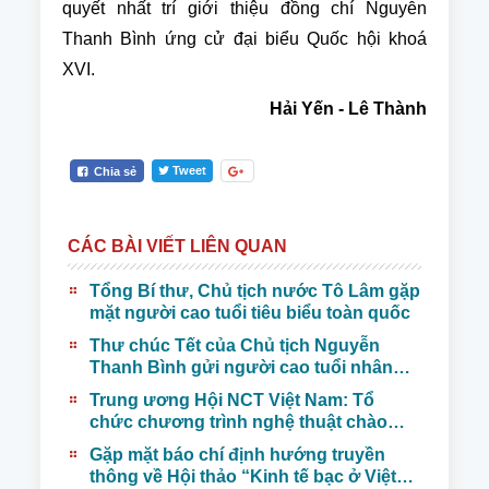
quyết nhất trí giới thiệu đồng chí Nguyễn
Thanh Bình ứng cử đại biểu Quốc hội khoá
XVI.
Hải Yến - Lê Thành
Tweet
Chia sẻ
CÁC BÀI VIẾT LIÊN QUAN
Tổng Bí thư, Chủ tịch nước Tô Lâm gặp
mặt người cao tuổi tiêu biểu toàn quốc
Thư chúc Tết của Chủ tịch Nguyễn
Thanh Bình gửi người cao tuổi nhân
nhịp Xuân Bính Ngọ 2026
Trung ương Hội NCT Việt Nam: Tổ
chức chương trình nghệ thuật chào
mừng thành công Đại hộiXIV của đảng,
Gặp mặt báo chí định hướng truyền
biểu dương NCT tiêu biểu trong các
thông về Hội thảo “Kinh tế bạc ở Việt
phong trào thi đua yêu nước