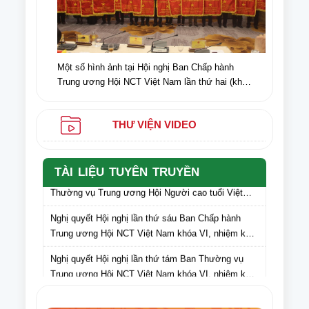
Một số hình ảnh tại Hội nghị Ban Chấp hành
Trung ương Hội NCT Việt Nam lần thứ hai (khóa
VI) nhiệm kỳ 2021-2026
THƯ VIỆN VIDEO
Văn bản số: 135/CV-HNCT ngày 05/5/2025 của Ban
TÀI LIỆU TUYÊN TRUYỀN
Thường vụ Trung ương Hội Người cao tuổi Việt
Nam gửi Hội Người cao tuổi các tỉnh, thành phố lấy
Nghị quyết Hội nghị lần thứ sáu Ban Chấp hành
ý kiến cán bộ, hội viên NCT các tỉnh, thành phố đối
Trung ương Hội NCT Việt Nam khóa VI, nhiệm kỳ
với dự thảo Văn kiện Đại hội Hội Người cao tuổi
2021 – 2026
Việt Nam lần thứ VII, nhiệm kỳ 2026-2031
Nghị quyết Hội nghị lần thứ tám Ban Thường vụ
Trung ương Hội NCT Việt Nam khóa VI, nhiệm kỳ
2021 – 2026
Văn bản số 275/HNCT-VP ngày 16/9/2025 của Ban
Thường vụ Trung ương Hội NCT Việt Nam về việc