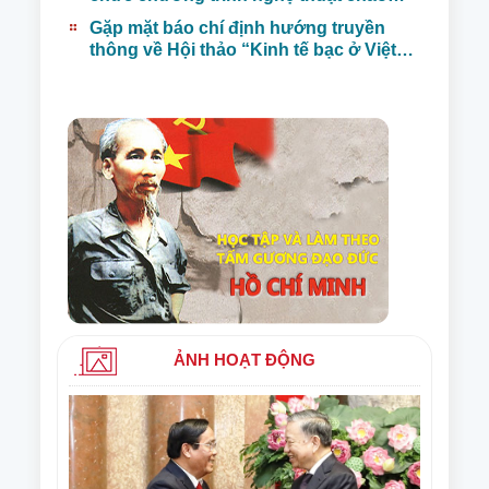
mừng thành công Đại hộiXIV của đảng,
Gặp mặt báo chí định hướng truyền
biểu dương NCT tiêu biểu trong các
thông về Hội thảo “Kinh tế bạc ở Việt
phong trào thi đua yêu nước
Nam trong kỷ nguyên mới”
ẢNH HOẠT ĐỘNG