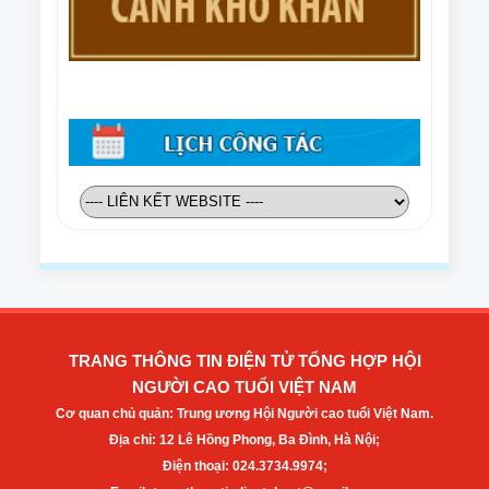
TRANG THÔNG TIN ĐIỆN TỬ TỔNG HỢP HỘI
NGƯỜI CAO TUỔI VIỆT NAM
Cơ quan chủ quản: Trung ương Hội Người cao tuổi Việt Nam.
Địa chỉ: 12 Lê Hồng Phong, Ba Đình, Hà Nội;
Điện thoại: 024.3734.9974;