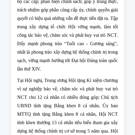
bộ các cấp; phản biện chính sách; góp ý trung thực,
trách nhiệm góp phần cùng cấp ủy, chính quyền giải
quyết có hiệu quả những vấn đề thực tiễn đặt ra.
Tập
trung xây dựng tổ chức Hội vững mạnh, làm tốt
công tác bảo vệ, chăm sóc và phát huy vai trò NCT.
Đẩy mạnh phong trào “Tuổi cao - Gương sáng”,
nhất là phong trào xây dựng hệ thống chính trị trong
sạch, vững mạnh hướng tới Đại hội Đảng toàn quốc
lần thứ XIV.
Tại Hội nghị, Trung ương Hội tặng Kỉ niệm chương
vì sự nghiệp bảo vệ, chăm sóc và phát huy vai trò
NCT cho 12 cá nhân có nhiều đóng góp; Chủ tịch
UBND tỉnh tặng Bằng khen 8 cá nhân, Ủy ban
MTTQ tỉnh tặng Bằng khen 8 cá nhân, Hội NCT
tỉnh khen thưởng 13 cá nhân tiêu biểu tham gia xây
dựng hệ thống chính trị cơ sở trong 5 năm qua. Hội