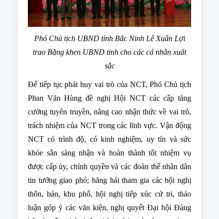
Phó Chủ tịch UBND tỉnh Bắc Ninh Lê Xuân Lợi
trao Bằng khen UBND tỉnh cho các cá nhân xuất
sắc
Để tiếp tục phát huy vai trò của NCT, Phó Chủ tịch
Phan Văn Hùng đề nghị Hội NCT các cấp tăng
cường tuyên truyền, nâng cao nhận thức về vai trò,
trách nhiệm của NCT trong các lĩnh vực. Vận động
NCT có trình độ, có kinh nghiệm, uy tín và sức
khỏe sẵn sàng nhận và hoàn thành tốt nhiệm vụ
được cấp ủy, chính quyền và các đoàn thể nhân dân
tin tưởng giao phó; hăng hái tham gia các hội nghị
thôn, bản, khu phố, hội nghị tiếp xúc cử tri, thảo
luận góp ý các văn kiện, nghị quyết Đại hội Đảng