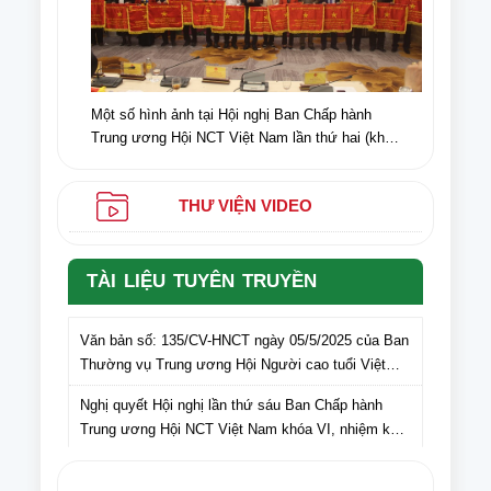
Một số hình ảnh tại Hội nghị Ban Chấp hành
Trung ương Hội NCT Việt Nam lần thứ hai (khóa
VI) nhiệm kỳ 2021-2026
THƯ VIỆN VIDEO
TÀI LIỆU TUYÊN TRUYỀN
Văn bản số: 135/CV-HNCT ngày 05/5/2025 của Ban
Thường vụ Trung ương Hội Người cao tuổi Việt
Nam gửi Hội Người cao tuổi các tỉnh, thành phố lấy
Nghị quyết Hội nghị lần thứ sáu Ban Chấp hành
ý kiến cán bộ, hội viên NCT các tỉnh, thành phố đối
Trung ương Hội NCT Việt Nam khóa VI, nhiệm kỳ
với dự thảo Văn kiện Đại hội Hội Người cao tuổi
2021 – 2026
Việt Nam lần thứ VII, nhiệm kỳ 2026-2031
Nghị quyết Hội nghị lần thứ tám Ban Thường vụ
Trung ương Hội NCT Việt Nam khóa VI, nhiệm kỳ