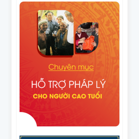
2021 – 2026
Văn bản số 275/HNCT-VP ngày 16/9/2025 của Ban
Thường vụ Trung ương Hội NCT Việt Nam về việc
tuyên truyền Ngày Quốc tế NCT (1/10) và Tháng
Điều lệ Giải Cờ tướng trung cao tuổi quốc gia lần
hành động vì NCT Việt Nam năm 2025
thứ XI năm 2025
Văn bản số 296/HNCT-VP ngày 14/8/2025 của Ban
Thường vụ Trung ương Hội NCT Việt Nam về việc
người cao tuổi chung tay ủng hộ nhân dân Cuba
Văn bản số 226/CV-HNCT ngày 06/8/2025 của Ban
Thường vụ Trung ương Hội NCT Việt Nam về việc
lập kế hoạch thực hiện Đề án nhân rộng câu lạc bộ
Quyết định số 1648/QĐ-TTg ngày 06/8/2025 của
liên thế hệ tự giúp nhau đến năm 2035.
Thủ tướng Chính phủ Phê duyệt Đề án nhân rộng
câu lạc bộ liên thế hệ tự giúp nhau đến năm 2035
Văn bản số 215/CV-HNCT/BCS ngày 31/7/2025 của
Ban Thường vụ Trung ương Hội NCT Việt Nam về
việc phối hợp tổ chức Giải cầu lông trung cao tuổi
Văn bản số 187/BTV-HNCT ngày 8/7/2025 của Ban
quốc gia năm 2025.
Thường vụ Trung ương Hội NCT Việt Nam về các
nhiệm vụ trọng tâm năm 2026