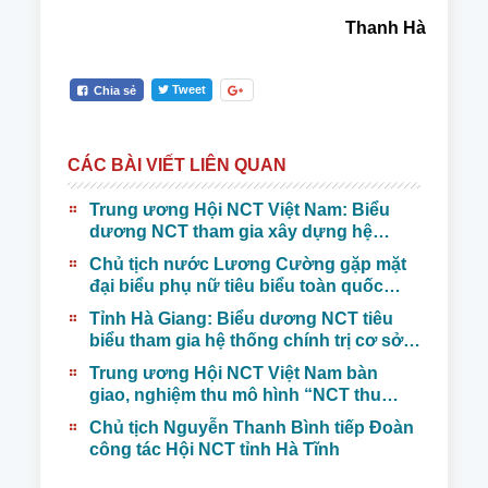
Thanh Hà
Tweet
Chia sẻ
CÁC BÀI VIẾT LIÊN QUAN
Trung ương Hội NCT Việt Nam: Biểu
dương NCT tham gia xây dựng hệ
thống chính trị cơ sở (2019 – 2024);
Chủ tịch nước Lương Cường gặp mặt
Tổng kết 5 năm thực hiện phong trào
đại biểu phụ nữ tiêu biểu toàn quốc
thi đua “Tuổi cao - Gương sáng” giai
trong xây dựng gia đình văn hóa, ấm
đoạn 2021 - 2025
Tỉnh Hà Giang: Biểu dương NCT tiêu
no, hạnh phúc
biểu tham gia hệ thống chính trị cơ sở
giai đoạn 2019 - 2024
Trung ương Hội NCT Việt Nam bàn
giao, nghiệm thu mô hình “NCT thu
gom, phân loại và xử lí rác thải tại
Chủ tịch Nguyễn Thanh Bình tiếp Đoàn
nguồn” ở phường Tân Thịnh, TP Hòa
công tác Hội NCT tỉnh Hà Tĩnh
Bình, tỉnh Hòa Bình