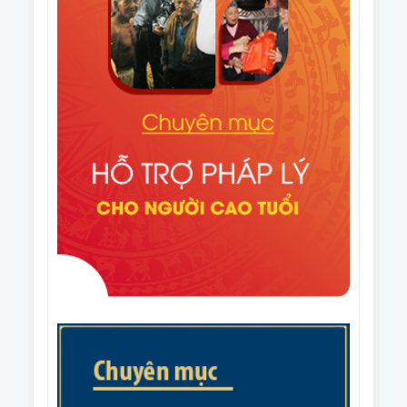
Văn bản số 296/HNCT-VP ngày 14/8/2025 của Ban
Thường vụ Trung ương Hội NCT Việt Nam về việc
người cao tuổi chung tay ủng hộ nhân dân Cuba
Văn bản số 226/CV-HNCT ngày 06/8/2025 của Ban
Thường vụ Trung ương Hội NCT Việt Nam về việc
lập kế hoạch thực hiện Đề án nhân rộng câu lạc bộ
Quyết định số 1648/QĐ-TTg ngày 06/8/2025 của
liên thế hệ tự giúp nhau đến năm 2035.
Thủ tướng Chính phủ Phê duyệt Đề án nhân rộng
câu lạc bộ liên thế hệ tự giúp nhau đến năm 2035
Văn bản số 215/CV-HNCT/BCS ngày 31/7/2025 của
Ban Thường vụ Trung ương Hội NCT Việt Nam về
việc phối hợp tổ chức Giải cầu lông trung cao tuổi
Văn bản số 187/BTV-HNCT ngày 8/7/2025 của Ban
quốc gia năm 2025.
Thường vụ Trung ương Hội NCT Việt Nam về các
nhiệm vụ trọng tâm năm 2026