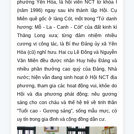
phường Yên Hòa, là hội viên NCT từ khóa I
(năm 1996) ngay sau khi thành lập Hội. Cụ
Miên quê gốc ở làng Cót, một trong “Tứ danh
hương: Mỗ - La - Canh - Cót” của đất kinh kì
Thăng Long xưa;
từng đảm nhiệm nhiều
cương vị công tác, là Bí thư Đảng ủy xã Yên
Hòa (cũ) nghỉ hưu. Hai cụ Lê Đông và Nguyễn
Văn Miên đều được nhận Huy hiệu Đảng và
nhiều phần thưởng cao quý của Đảng, Nhà
nước; hiện vẫn đang sinh hoạt ở Hội NCT địa
phương, tham gia các hoạt động vui, khỏe do
Hội và địa phương phát động; nêu gương
sáng cho con cháu và thế hệ trẻ về tinh thần
“Tuổi cao - Gương sáng”, sống mẫu mực, có
uy tín trong gia đình và cộng đồng dân cư.