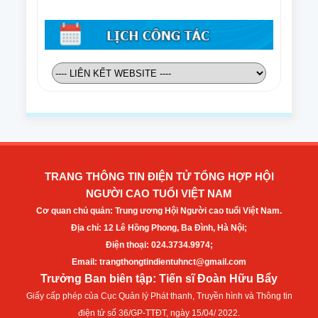
TRANG THÔNG TIN ĐIỆN TỬ TỔNG HỢP HỘI
NGƯỜI CAO TUỔI VIỆT NAM
Cơ quan chủ quản: Trung ương Hội Người cao tuổi Việt Nam.
Địa chỉ: 12 Lê Hồng Phong, Ba Đình, Hà Nội;
Điện thoại: 024.3734.9974;
Email: trangthongtindientuhnct@gmail.com
Trưởng Ban biên tập: Tiến sĩ Đoàn Hữu Bẩy
Giấy cấp phép của Cục Quản lý Phát thanh, Truyền hình và Thông tin
điện tử số 36/GP-TTĐT, ngày 15/04/ 2022.