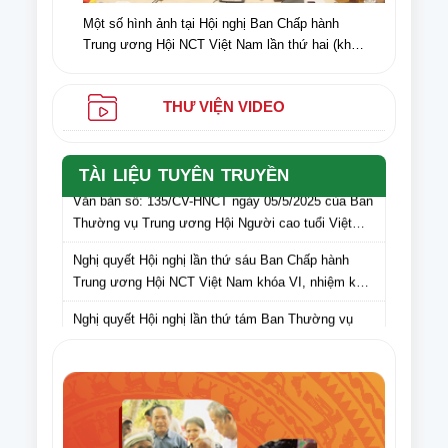
Một số hình ảnh tại Hội nghị Ban Chấp hành
Trung ương Hội NCT Việt Nam lần thứ hai (khóa
VI) nhiệm kỳ 2021-2026
THƯ VIỆN VIDEO
TÀI LIỆU TUYÊN TRUYỀN
Văn bản số: 135/CV-HNCT ngày 05/5/2025 của Ban
Thường vụ Trung ương Hội Người cao tuổi Việt
Nam gửi Hội Người cao tuổi các tỉnh, thành phố lấy
Nghị quyết Hội nghị lần thứ sáu Ban Chấp hành
ý kiến cán bộ, hội viên NCT các tỉnh, thành phố đối
Trung ương Hội NCT Việt Nam khóa VI, nhiệm kỳ
với dự thảo Văn kiện Đại hội Hội Người cao tuổi
2021 – 2026
Việt Nam lần thứ VII, nhiệm kỳ 2026-2031
Nghị quyết Hội nghị lần thứ tám Ban Thường vụ
Trung ương Hội NCT Việt Nam khóa VI, nhiệm kỳ
2021 – 2026
Văn bản số 275/HNCT-VP ngày 16/9/2025 của Ban
Thường vụ Trung ương Hội NCT Việt Nam về việc
tuyên truyền Ngày Quốc tế NCT (1/10) và Tháng
Điều lệ Giải Cờ tướng trung cao tuổi quốc gia lần
hành động vì NCT Việt Nam năm 2025
thứ XI năm 2025