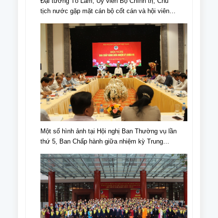
Đại tướng Tô Lâm, Ủy viên Bộ Chính trị, Chủ
tịch nước gặp mặt cán bộ cốt cán và hội viên
NCT tiêu biểu nhân Ngày truyền thống NCT,
Ngày NCT Việt Nam (6/6/1941-6/6/2024).
Một số hình ảnh tại Hội nghị Ban Thường vụ lần
thứ 5, Ban Chấp hành giữa nhiệm kỳ Trung
ương Hội NCT Việt Nam khóa VI