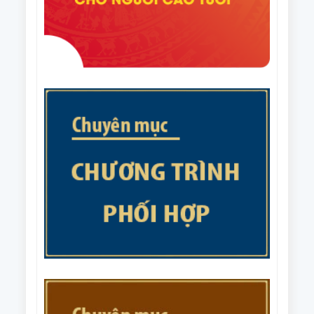
Văn bản số 215/CV-HNCT/BCS ngày 31/7/2025 của
Ban Thường vụ Trung ương Hội NCT Việt Nam về
việc phối hợp tổ chức Giải cầu lông trung cao tuổi
Văn bản số 187/BTV-HNCT ngày 8/7/2025 của Ban
quốc gia năm 2025.
Thường vụ Trung ương Hội NCT Việt Nam về các
nhiệm vụ trọng tâm năm 2026