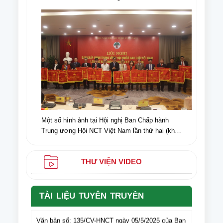
Biên, nhân dịp kỉ niệm 70 năm chiến thắng Điện
Biên Phủ (07/5/1954-07/5/2024)
Một số hình ảnh tại Hội nghị Ban Chấp hành
Trung ương Hội NCT Việt Nam lần thứ hai (khóa
VI) nhiệm kỳ 2021-2026
THƯ VIỆN VIDEO
TÀI LIỆU TUYÊN TRUYỀN
Văn bản số: 135/CV-HNCT ngày 05/5/2025 của Ban