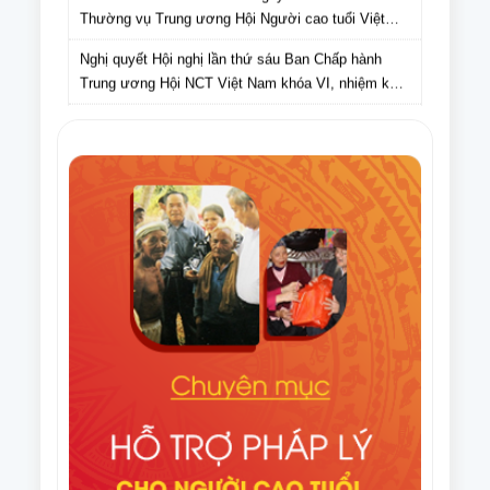
Thường vụ Trung ương Hội Người cao tuổi Việt
Nam gửi Hội Người cao tuổi các tỉnh, thành phố lấy
Nghị quyết Hội nghị lần thứ sáu Ban Chấp hành
ý kiến cán bộ, hội viên NCT các tỉnh, thành phố đối
Trung ương Hội NCT Việt Nam khóa VI, nhiệm kỳ
với dự thảo Văn kiện Đại hội Hội Người cao tuổi
2021 – 2026
Việt Nam lần thứ VII, nhiệm kỳ 2026-2031
Nghị quyết Hội nghị lần thứ tám Ban Thường vụ
Trung ương Hội NCT Việt Nam khóa VI, nhiệm kỳ
2021 – 2026
Văn bản số 275/HNCT-VP ngày 16/9/2025 của Ban
Thường vụ Trung ương Hội NCT Việt Nam về việc
tuyên truyền Ngày Quốc tế NCT (1/10) và Tháng
Điều lệ Giải Cờ tướng trung cao tuổi quốc gia lần
hành động vì NCT Việt Nam năm 2025
thứ XI năm 2025
Văn bản số 296/HNCT-VP ngày 14/8/2025 của Ban
Thường vụ Trung ương Hội NCT Việt Nam về việc
người cao tuổi chung tay ủng hộ nhân dân Cuba
Văn bản số 226/CV-HNCT ngày 06/8/2025 của Ban
Thường vụ Trung ương Hội NCT Việt Nam về việc
lập kế hoạch thực hiện Đề án nhân rộng câu lạc bộ
Quyết định số 1648/QĐ-TTg ngày 06/8/2025 của
liên thế hệ tự giúp nhau đến năm 2035.
Thủ tướng Chính phủ Phê duyệt Đề án nhân rộng
câu lạc bộ liên thế hệ tự giúp nhau đến năm 2035