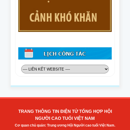
TRANG THÔNG TIN ĐIỆN TỬ TỔNG HỢP HỘI
NGƯỜI CAO TUỔI VIỆT NAM
Cơ quan chủ quản: Trung ương Hội Người cao tuổi Việt Nam.