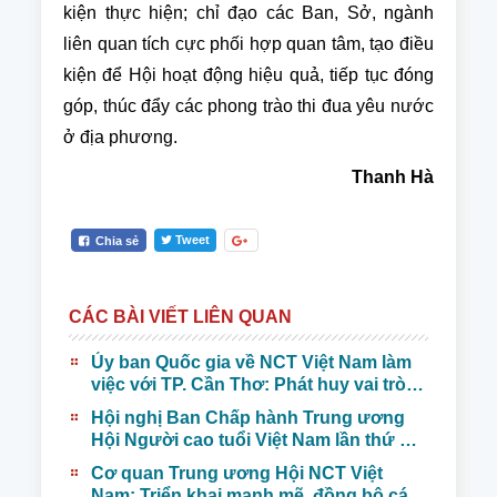
kiện thực hiện; chỉ đạo các Ban, Sở, ngành
liên quan tích cực phối hợp quan tâm, tạo điều
kiện để Hội hoạt động hiệu quả, tiếp tục đóng
góp, thúc đẩy các phong trào thi đua yêu nước
ở địa phương.
Thanh Hà
Tweet
Chia sẻ
CÁC BÀI VIẾT LIÊN QUAN
Ủy ban Quốc gia về NCT Việt Nam làm
việc với TP. Cần Thơ: Phát huy vai trò
NCT trong bối cảnh già hóa dân số
Hội nghị Ban Chấp hành Trung ương
Hội Người cao tuổi Việt Nam lần thứ VI
(Khóa VI) nhiệm kỳ 2021-2026
Cơ quan Trung ương Hội NCT Việt
Nam: Triển khai mạnh mẽ, đồng bộ các