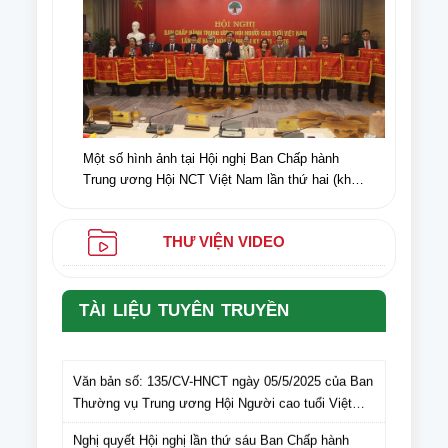
Một số hình ảnh tại Hội nghị Ban Chấp hành
Trung ương Hội NCT Việt Nam lần thứ hai (khóa
VI) nhiệm kỳ 2021-2026
THƯ VIỆN VIDEO
TÀI LIỆU TUYÊN TRUYỀN
Văn bản số: 135/CV-HNCT ngày 05/5/2025 của Ban
Thường vụ Trung ương Hội Người cao tuổi Việt
Nam gửi Hội Người cao tuổi các tỉnh, thành phố lấy
Nghị quyết Hội nghị lần thứ sáu Ban Chấp hành
ý kiến cán bộ, hội viên NCT các tỉnh, thành phố đối
Trung ương Hội NCT Việt Nam khóa VI, nhiệm kỳ