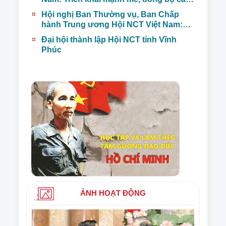
nhiệm vụ trọng tâm ngay từ những
Hội nghị Ban Thường vụ, Ban Chấp
tháng đầu năm
hành Trung ương Hội NCT Việt Nam:
Tập trung xây dựng Tổ chức Hội NCT
Đại hội thành lập Hội NCT tỉnh Vĩnh
vững mạnh, tạo niềm tin, uy tín trong xã
Phúc
hội
ẢNH HOẠT ĐỘNG