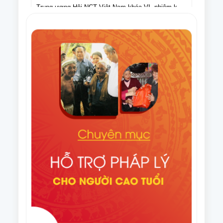
với dự thảo Văn kiện Đại hội Hội Người cao tuổi
2021 – 2026
Việt Nam lần thứ VII, nhiệm kỳ 2026-2031
Nghị quyết Hội nghị lần thứ tám Ban Thường vụ
Trung ương Hội NCT Việt Nam khóa VI, nhiệm kỳ
2021 – 2026
Văn bản số 275/HNCT-VP ngày 16/9/2025 của Ban
Thường vụ Trung ương Hội NCT Việt Nam về việc
tuyên truyền Ngày Quốc tế NCT (1/10) và Tháng
Điều lệ Giải Cờ tướng trung cao tuổi quốc gia lần
hành động vì NCT Việt Nam năm 2025
thứ XI năm 2025
Văn bản số 296/HNCT-VP ngày 14/8/2025 của Ban
Thường vụ Trung ương Hội NCT Việt Nam về việc
người cao tuổi chung tay ủng hộ nhân dân Cuba
Văn bản số 226/CV-HNCT ngày 06/8/2025 của Ban
Thường vụ Trung ương Hội NCT Việt Nam về việc
lập kế hoạch thực hiện Đề án nhân rộng câu lạc bộ
Quyết định số 1648/QĐ-TTg ngày 06/8/2025 của
liên thế hệ tự giúp nhau đến năm 2035.
Thủ tướng Chính phủ Phê duyệt Đề án nhân rộng
câu lạc bộ liên thế hệ tự giúp nhau đến năm 2035
Văn bản số 215/CV-HNCT/BCS ngày 31/7/2025 của
Ban Thường vụ Trung ương Hội NCT Việt Nam về
việc phối hợp tổ chức Giải cầu lông trung cao tuổi
Văn bản số 187/BTV-HNCT ngày 8/7/2025 của Ban