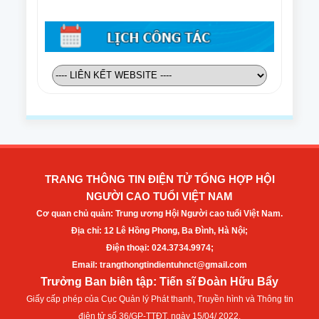
TRANG THÔNG TIN ĐIỆN TỬ TỔNG HỢP HỘI
NGƯỜI CAO TUỔI VIỆT NAM
Cơ quan chủ quản: Trung ương Hội Người cao tuổi Việt Nam.
Địa chỉ: 12 Lê Hồng Phong, Ba Đình, Hà Nội;
Điện thoại: 024.3734.9974;
Email: trangthongtindientuhnct@gmail.com
Trưởng Ban biên tập: Tiến sĩ Đoàn Hữu Bẩy
Giấy cấp phép của Cục Quản lý Phát thanh, Truyền hình và Thông tin
điện tử số 36/GP-TTĐT, ngày 15/04/ 2022.