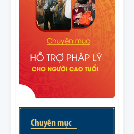
Văn bản số 296/HNCT-VP ngày 14/8/2025 của Ban
Thường vụ Trung ương Hội NCT Việt Nam về việc
người cao tuổi chung tay ủng hộ nhân dân Cuba
Văn bản số 226/CV-HNCT ngày 06/8/2025 của Ban
Thường vụ Trung ương Hội NCT Việt Nam về việc
lập kế hoạch thực hiện Đề án nhân rộng câu lạc bộ
Quyết định số 1648/QĐ-TTg ngày 06/8/2025 của
liên thế hệ tự giúp nhau đến năm 2035.
Thủ tướng Chính phủ Phê duyệt Đề án nhân rộng
câu lạc bộ liên thế hệ tự giúp nhau đến năm 2035
Văn bản số 215/CV-HNCT/BCS ngày 31/7/2025 của
Ban Thường vụ Trung ương Hội NCT Việt Nam về
việc phối hợp tổ chức Giải cầu lông trung cao tuổi
Văn bản số 187/BTV-HNCT ngày 8/7/2025 của Ban
quốc gia năm 2025.
Thường vụ Trung ương Hội NCT Việt Nam về các
nhiệm vụ trọng tâm năm 2026