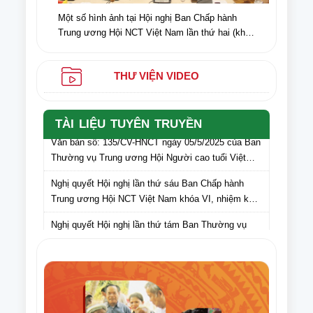
Một số hình ảnh tại Hội nghị Ban Chấp hành
Trung ương Hội NCT Việt Nam lần thứ hai (khóa
VI) nhiệm kỳ 2021-2026
THƯ VIỆN VIDEO
TÀI LIỆU TUYÊN TRUYỀN
Văn bản số: 135/CV-HNCT ngày 05/5/2025 của Ban
Thường vụ Trung ương Hội Người cao tuổi Việt
Nam gửi Hội Người cao tuổi các tỉnh, thành phố lấy
Nghị quyết Hội nghị lần thứ sáu Ban Chấp hành
ý kiến cán bộ, hội viên NCT các tỉnh, thành phố đối
Trung ương Hội NCT Việt Nam khóa VI, nhiệm kỳ
với dự thảo Văn kiện Đại hội Hội Người cao tuổi
2021 – 2026
Việt Nam lần thứ VII, nhiệm kỳ 2026-2031
Nghị quyết Hội nghị lần thứ tám Ban Thường vụ
Trung ương Hội NCT Việt Nam khóa VI, nhiệm kỳ
2021 – 2026
Văn bản số 275/HNCT-VP ngày 16/9/2025 của Ban
Thường vụ Trung ương Hội NCT Việt Nam về việc
tuyên truyền Ngày Quốc tế NCT (1/10) và Tháng
Điều lệ Giải Cờ tướng trung cao tuổi quốc gia lần
hành động vì NCT Việt Nam năm 2025
thứ XI năm 2025