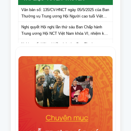
Văn bản số: 135/CV-HNCT ngày 05/5/2025 của Ban
Thường vụ Trung ương Hội Người cao tuổi Việt
Nam gửi Hội Người cao tuổi các tỉnh, thành phố lấy
Nghị quyết Hội nghị lần thứ sáu Ban Chấp hành
ý kiến cán bộ, hội viên NCT các tỉnh, thành phố đối
Trung ương Hội NCT Việt Nam khóa VI, nhiệm kỳ
với dự thảo Văn kiện Đại hội Hội Người cao tuổi
2021 – 2026
Việt Nam lần thứ VII, nhiệm kỳ 2026-2031
Nghị quyết Hội nghị lần thứ tám Ban Thường vụ
Trung ương Hội NCT Việt Nam khóa VI, nhiệm kỳ
2021 – 2026
Văn bản số 275/HNCT-VP ngày 16/9/2025 của Ban
Thường vụ Trung ương Hội NCT Việt Nam về việc
tuyên truyền Ngày Quốc tế NCT (1/10) và Tháng
Điều lệ Giải Cờ tướng trung cao tuổi quốc gia lần
hành động vì NCT Việt Nam năm 2025
thứ XI năm 2025
Văn bản số 296/HNCT-VP ngày 14/8/2025 của Ban
Thường vụ Trung ương Hội NCT Việt Nam về việc
người cao tuổi chung tay ủng hộ nhân dân Cuba
Văn bản số 226/CV-HNCT ngày 06/8/2025 của Ban
Thường vụ Trung ương Hội NCT Việt Nam về việc
lập kế hoạch thực hiện Đề án nhân rộng câu lạc bộ
Quyết định số 1648/QĐ-TTg ngày 06/8/2025 của
liên thế hệ tự giúp nhau đến năm 2035.