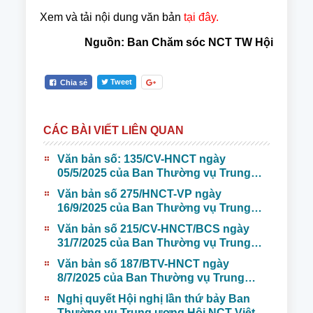
Xem và tải nội dung văn bản
tại đây.
Nguồn: Ban Chăm sóc NCT TW Hội
Tweet
Chia sẻ
CÁC BÀI VIẾT LIÊN QUAN
Văn bản số: 135/CV-HNCT ngày
05/5/2025 của Ban Thường vụ Trung
ương Hội Người cao tuổi Việt Nam gửi
Văn bản số 275/HNCT-VP ngày
Hội Người cao tuổi các tỉnh, thành phố
16/9/2025 của Ban Thường vụ Trung
lấy ý kiến cán bộ, hội viên NCT các tỉnh,
ương Hội NCT Việt Nam về việc tuyên
thành phố đối với dự thảo Văn kiện Đại
Văn bản số 215/CV-HNCT/BCS ngày
truyền Ngày Quốc tế NCT (1/10) và
hội Hội Người cao tuổi Việt Nam lần thứ
31/7/2025 của Ban Thường vụ Trung
Tháng hành động vì NCT Việt Nam năm
VII, nhiệm kỳ 2026-2031
ương Hội NCT Việt Nam về việc phối
2025
Văn bản số 187/BTV-HNCT ngày
hợp tổ chức Giải cầu lông trung cao
8/7/2025 của Ban Thường vụ Trung
tuổi quốc gia năm 2025.
ương Hội NCT Việt Nam về các nhiệm
Nghị quyết Hội nghị lần thứ bảy Ban
vụ trọng tâm năm 2026
Thường vụ Trung ương Hội NCT Việt