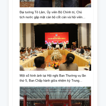
Đại tướng Tô Lâm, Ủy viên Bộ Chính trị, Chủ
tịch nước gặp mặt cán bộ cốt cán và hội viên
NCT tiêu biểu nhân Ngày truyền thống NCT,
Ngày NCT Việt Nam (6/6/1941-6/6/2024).
Một số hình ảnh tại Hội nghị Ban Thường vụ lần
thứ 5, Ban Chấp hành giữa nhiệm kỳ Trung
ương Hội NCT Việt Nam khóa VI