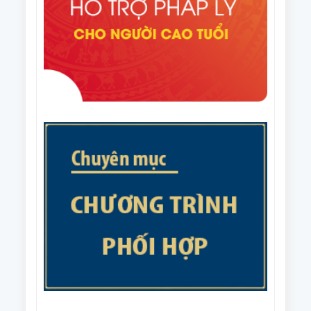
Thủ tướng Chính phủ Phê duyệt Đề án nhân rộng
câu lạc bộ liên thế hệ tự giúp nhau đến năm 2035
Văn bản số 215/CV-HNCT/BCS ngày 31/7/2025 của
Ban Thường vụ Trung ương Hội NCT Việt Nam về
việc phối hợp tổ chức Giải cầu lông trung cao tuổi
Văn bản số 187/BTV-HNCT ngày 8/7/2025 của Ban
quốc gia năm 2025.
Thường vụ Trung ương Hội NCT Việt Nam về các
nhiệm vụ trọng tâm năm 2026