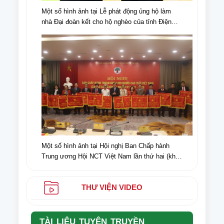
Một số hình ảnh tại Lễ phát động ủng hộ làm
nhà Đại đoàn kết cho hộ nghèo của tỉnh Điện
Biên, nhân dịp kỉ niệm 70 năm chiến thắng Điện
Biên Phủ (07/5/1954-07/5/2024)
Một số hình ảnh tại Hội nghị Ban Chấp hành
Trung ương Hội NCT Việt Nam lần thứ hai (khóa
VI) nhiệm kỳ 2021-2026
THƯ VIỆN VIDEO
TÀI LIỆU TUYÊN TRUYỀN