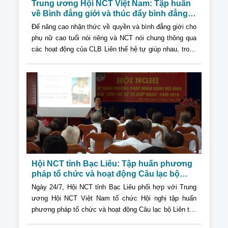
Trung ương Hội NCT Việt Nam: Tập huấn
về Bình đẳng giới và thúc đẩy bình đẳng
giới thông qua hoạt động CLB Liên thế hệ
Để nâng cao nhận thức về quyền và bình đẳng giới cho
tự giúp nhau tại tỉnh Thanh Hóa
phụ nữ cao tuổi nói riêng và NCT nói chung thông qua
các hoạt động của CLB Liên thế hệ tự giúp nhau, trong
khuôn khổ dự án“Thúc đẩy bình đẳng giới cho phụ nữ
cao tuổi tại tỉnh Thanh Hóa”...
Hội NCT tỉnh Bạc Liêu: Tập huấn phương
pháp tổ chức và hoạt động Câu lạc bộ
Liên thế hệ tự giúp nhau
Ngày 24/7, Hội NCT tỉnh Bạc Liêu phối hợp với Trung
ương Hội NCT Việt Nam tổ chức Hội nghị tập huấn
phương pháp tổ chức và hoạt động Câu lạc bộ Liên thế
hệ tự giúp nhau cho 76 cán bộ Hội và thành viên Ban