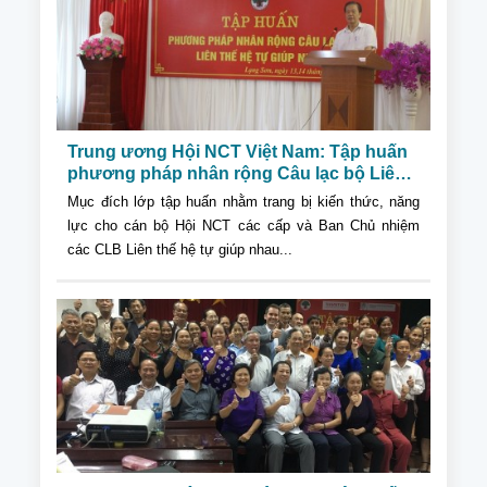
Trung ương Hội NCT Việt Nam: Tập huấn
phương pháp nhân rộng Câu lạc bộ Liên
thế hệ tự giúp nhau cho Cụm thi đua số 2
Mục đích lớp tập huấn nhằm trang bị kiến thức, năng
lực cho cán bộ Hội NCT các cấp và Ban Chủ nhiệm
các CLB Liên thế hệ tự giúp nhau...