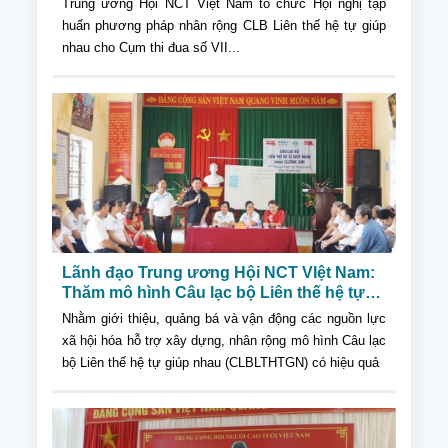
Trung ương Hội NCT Việt Nam tổ chức Hội nghị tập
huấn phương pháp nhân rộng CLB Liên thế hệ tự giúp
nhau cho Cụm thi đua số VII...
Lãnh đạo Trung ương Hội NCT VIệt Nam:
Thăm mô hình Câu lạc bộ Liên thế hệ tự
giúp nhau; tặng quà gia đình có hoàn
Nhằm giới thiệu, quảng bá và vận động các nguồn lực
cảnh khó khăn tại tỉnh Thanh Hóa
xã hội hóa hỗ trợ xây dựng, nhân rộng mô hình Câu lạc
bộ Liên thế hệ tự giúp nhau (CLBLTHTGN) có hiệu quả