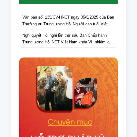
Văn bản số: 135/CV-HNCT ngày 05/5/2025 của Ban
Thường vụ Trung ương Hội Người cao tuổi Việt
Nam gửi Hội Người cao tuổi các tỉnh, thành phố lấy
Nghị quyết Hội nghị lần thứ sáu Ban Chấp hành
ý kiến cán bộ, hội viên NCT các tỉnh, thành phố đối
Trung ương Hội NCT Việt Nam khóa VI, nhiệm kỳ
với dự thảo Văn kiện Đại hội Hội Người cao tuổi
2021 – 2026
Việt Nam lần thứ VII, nhiệm kỳ 2026-2031
Nghị quyết Hội nghị lần thứ tám Ban Thường vụ
Trung ương Hội NCT Việt Nam khóa VI, nhiệm kỳ
2021 – 2026
Văn bản số 275/HNCT-VP ngày 16/9/2025 của Ban
Thường vụ Trung ương Hội NCT Việt Nam về việc
tuyên truyền Ngày Quốc tế NCT (1/10) và Tháng
Điều lệ Giải Cờ tướng trung cao tuổi quốc gia lần
hành động vì NCT Việt Nam năm 2025
thứ XI năm 2025
Văn bản số 296/HNCT-VP ngày 14/8/2025 của Ban
Thường vụ Trung ương Hội NCT Việt Nam về việc
người cao tuổi chung tay ủng hộ nhân dân Cuba
Văn bản số 226/CV-HNCT ngày 06/8/2025 của Ban
Thường vụ Trung ương Hội NCT Việt Nam về việc
lập kế hoạch thực hiện Đề án nhân rộng câu lạc bộ
Quyết định số 1648/QĐ-TTg ngày 06/8/2025 của