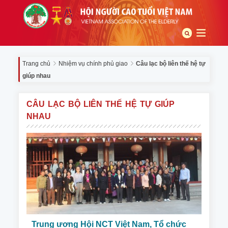
Trang chủ
Nhiệm vụ chính phủ giao
Câu lạc bộ liên thế hệ tự
giúp nhau
CÂU LẠC BỘ LIÊN THẾ HỆ TỰ GIÚP
NHAU
Trung ương Hội NCT Việt Nam, Tổ chức