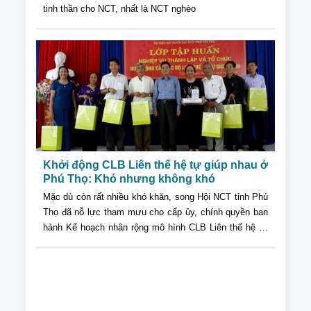
tinh thần cho NCT, nhất là NCT nghèo
Khởi động CLB Liên thế hệ tự giúp nhau ở
Phú Thọ: Khó nhưng không khó
Mặc dù còn rất nhiều khó khăn, song Hội NCT tỉnh Phú
Thọ đã nỗ lực tham mưu cho cấp ủy, chính quyền ban
hành Kế hoạch nhân rộng mô hình CLB Liên thế hệ tự
giúp nhau (CLB LTHTGN) theo Quyết định 1533/QĐ-
TTg ngày 2/8/2016 của Thủ tướng Chính phủ