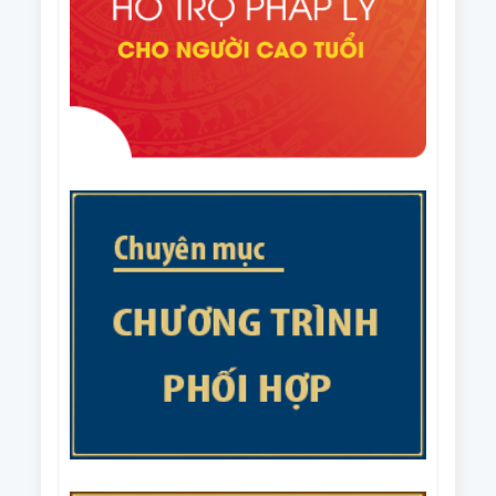
liên thế hệ tự giúp nhau đến năm 2035.
Thủ tướng Chính phủ Phê duyệt Đề án nhân rộng
câu lạc bộ liên thế hệ tự giúp nhau đến năm 2035
Văn bản số 215/CV-HNCT/BCS ngày 31/7/2025 của
Ban Thường vụ Trung ương Hội NCT Việt Nam về
việc phối hợp tổ chức Giải cầu lông trung cao tuổi
Văn bản số 187/BTV-HNCT ngày 8/7/2025 của Ban
quốc gia năm 2025.
Thường vụ Trung ương Hội NCT Việt Nam về các
nhiệm vụ trọng tâm năm 2026