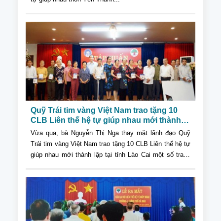
Quỹ Trái tim vàng Việt Nam trao tặng 10
CLB Liên thế hệ tự giúp nhau mới thành
lập tại tỉnh Lào Cai một số trang thiết bị...
Vừa qua, bà Nguyễn Thị Nga thay mặt lãnh đạo Quỹ
Trái tim vàng Việt Nam trao tặng 10 CLB Liên thế hệ tự
giúp nhau mới thành lập tại tỉnh Lào Cai một số trang
thiết bị như cân, máy đo huyết áp tự động và bảng
trắng truyền thông...