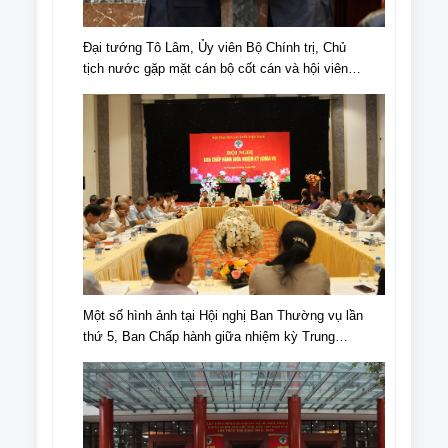
Đại tướng Tô Lâm, Ủy viên Bộ Chính trị, Chủ
tịch nước gặp mặt cán bộ cốt cán và hội viên
NCT tiêu biểu nhân Ngày truyền thống NCT,
Ngày NCT Việt Nam (6/6/1941-6/6/2024).
Một số hình ảnh tại Hội nghị Ban Thường vụ lần
thứ 5, Ban Chấp hành giữa nhiệm kỳ Trung
ương Hội NCT Việt Nam khóa VI