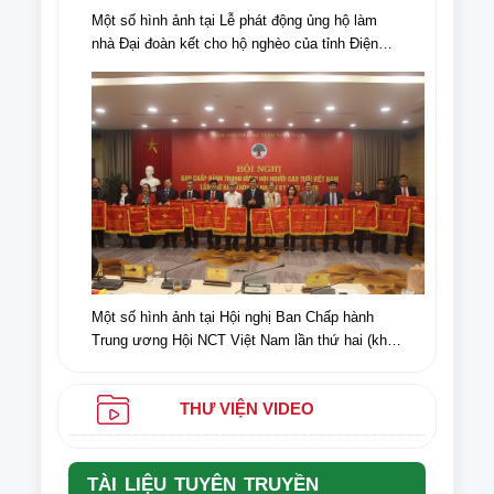
Một số hình ảnh tại Lễ phát động ủng hộ làm
nhà Đại đoàn kết cho hộ nghèo của tỉnh Điện
Biên, nhân dịp kỉ niệm 70 năm chiến thắng Điện
Biên Phủ (07/5/1954-07/5/2024)
Một số hình ảnh tại Hội nghị Ban Chấp hành
Trung ương Hội NCT Việt Nam lần thứ hai (khóa
VI) nhiệm kỳ 2021-2026
THƯ VIỆN VIDEO
TÀI LIỆU TUYÊN TRUYỀN