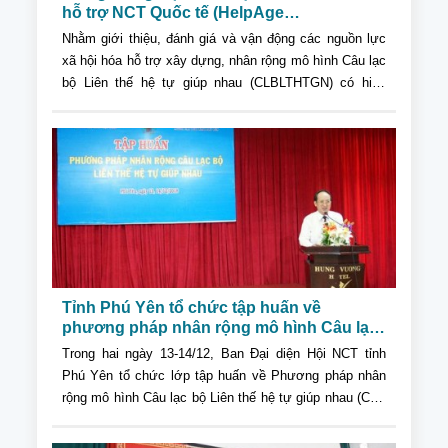
hỗ trợ NCT Quốc tế (HelpAge
International): Thăm, đánh giá mô hình
Nhằm giới thiệu, đánh giá và vận động các nguồn lực
CLBLTHTGN và dự Hội nghị sơ kết Dự án
xã hội hóa hỗ trợ xây dựng, nhân rộng mô hình Câu lạc
Hỗ trợ NCT thiệt thòi thông qua nhân rộng
bộ Liên thế hệ tự giúp nhau (CLBLTHTGN) có hiệu
CLBLTHTGN (VIE070) tại tỉnh Hưng Yên
quả...
Tỉnh Phú Yên tổ chức tập huấn về
phương pháp nhân rộng mô hình Câu lạc
bộ Liên thế hệ tự giúp nhau
Trong hai ngày 13-14/12, Ban Đại diện Hội NCT tỉnh
Phú Yên tổ chức lớp tập huấn về Phương pháp nhân
rộng mô hình Câu lạc bộ Liên thế hệ tự giúp nhau (CLB
LTHTGN) cho 60 đại biểu là cán bộ Hội NCT...